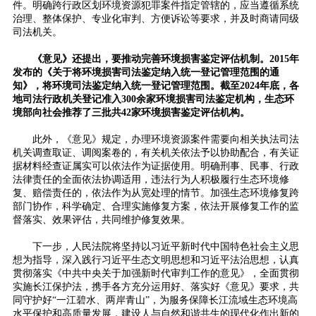
件。明确跨行政区划环境资源犯罪案件指定管辖的，应当遵循系统
治理、整体保护、专业化审判、方便诉讼等要求，并及时商请同级
司法机关。
《意见》还提出，要推动完善环境损害鉴定评估机制。2015年
发布的《关于将环境损害司法鉴定纳入统一登记管理范围的通
知》，将环境司法鉴定纳入统一登记管理范围。截至2024年底，各
地司法行政机关登记准入300余家环境损害司法鉴定机构，生态环
境部向社会推荐了三批共42家环境损害鉴定评估机构。
此外，《意见》规定，办理环境资源案件需要向相关执法司法
机关调查取证、调阅案卷的，有关机关依法予以协助配合，有关证
据材料经查证属实可以依法作为证据使用。明确刑事、民事、行政
法律责任的全面依法协调适用，违法行为人积极履行生态环境修
复、赔偿责任的，依法作为从宽处理的情节。加强生态环境修复跨
部门协作，科学确定、合理实施修复方案，依法开展修复工作的监
督落实、效果评估，共同维护修复效果。
下一步，人民法院将坚持以习近平新时代中国特色社会主义思
想为指导，深入践行习近平生态文明思想和习近平法治思想，认真
贯彻落实《中共中央关于加强新时代审判工作的意见》，全面贯彻
实施长江保护法，携手各方充分运用好、落实好《意见》要求，共
同守护好“一江碧水、两岸青山”，为服务保障长江流域生态环境高
水平保护和高质量发展，建设人与自然和谐共生的现代化作出新的