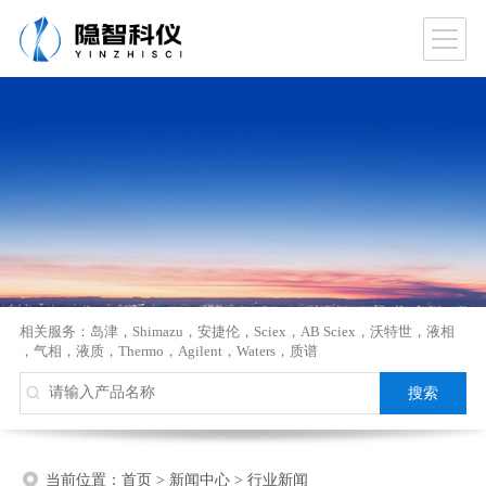
相关服务：
岛津
，
Shimazu
，
安捷伦
，
Sciex
，
AB Sciex
，
沃特世
，
液相
，
气相
，
液质
，
Thermo
，
Agilent
，
Waters
，
质谱
当前位置：
首页
>
新闻中心
>
行业新闻