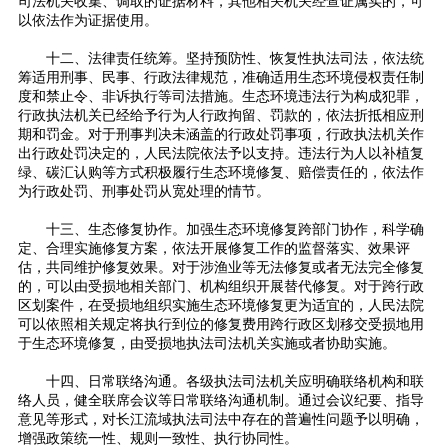
司法机关收集、调取的证据材料，其他相关机关经查证属实的，可
以依法作为证据使用。
十二、法律责任统筹。坚持预防性、恢复性执法司法，依法统
筹适用刑事、民事、行政法律规范，准确适用生态环境侵权责任制
度和禁止令、非诉执行等司法措施。生态环境违法行为构成犯罪，
行政执法机关已经给予行为人行政拘留、罚款的，依法折抵相应刑
期和罚金。对于刑事判决未涵盖的行政处罚事项，行政执法机关作
出行政处罚决定的，人民法院依法予以支持。违法行为人以补植复
绿、碳汇认购等方式积极履行生态环境修复、赔偿责任的，依法作
为行政处罚、刑事处罚从宽处理的情节。
十三、生态修复协作。加强生态环境修复跨部门协作，科学确
定、合理实施修复方案，依法开展修复工作的监督落实、效果评
估，共同维护修复效果。对于涉渔业等无法修复或者无法完全修复
的，可以由受损地相关部门、机构组织开展替代修复。对于跨行政
区划案件，在受损地组织实施生态环境修复更为适宜的，人民法院
可以依照相关规定将执行到位的修复费用跨行政区划移交受损地用
于生态环境修复，由受损地执法司法机关实施或者协助实施。
十四、日常联络沟通。各级执法司法机关应明确联络机构和联
络人员，健全联席会议等日常联络沟通机制。通过会议纪要、指导
意见等形式，对长江流域执法司法中存在的普遍性问题予以明确，
增强政策统一性、规则一致性、执行协同性。