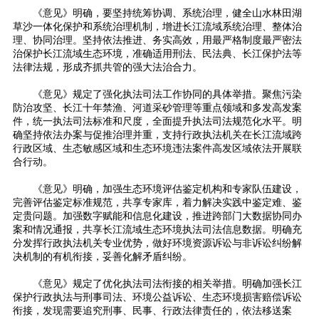
《意见》明确，要坚持统筹协调、系统治理，健全山水林田湖
草沙一体化保护和系统治理机制，增进长江流域系统治理、整体治
理、协同治理。坚持依法推进、务实高效，用最严格制度最严密法
治保护长江流域生态环境，准确适用刑法、民法典、长江保护法等
法律法规，形成齐抓共管的强大法治合力。
《意见》规定了强化执法司法工作协同的具体举措。聚焦污染
防治攻坚、长江十年禁渔、河道采砂管理等重点领域和多发高发案
件，统一执法司法标准和尺度，全面提升执法司法规范化水平。明
确坚持依法办案与促推治理并重，支持行政执法机关在长江流域跨
行政区域、生态敏感区域和生态环境违法案件高发区域依法开展联
合行动。
《意见》明确，加强生态环境评估鉴定机构和专家队伍建设，
完善评估鉴定标准规范，共享专家库，着力解决实践中鉴定难、鉴
定贵问题。加强数字赋能和信息化建设，推进跨部门大数据协同办
案和情况通报，共享长江流域生态环境执法司法信息数据。明确充
分发挥行政执法机关专业优势，做好环境资源诉讼与非诉讼纠纷解
决机制的有机衔接，妥善化解矛盾纠纷。
《意见》规定了优化执法司法衔接的相关举措。明确加强长江
保护行政执法与刑事司法、环境公益诉讼、生态环境损害赔偿诉讼
衔接，发现需要追究刑事、民事、行政法律责任的，依法移送案