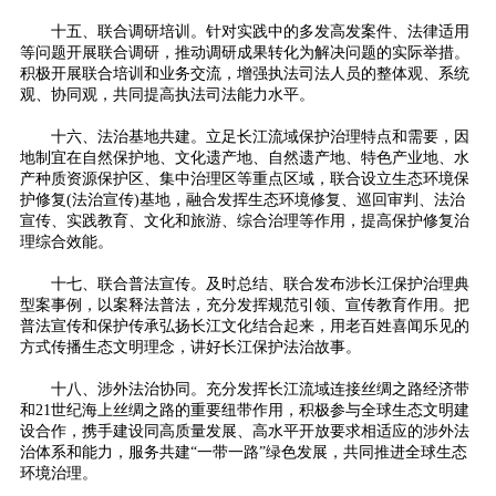
十五、联合调研培训。针对实践中的多发高发案件、法律适用
等问题开展联合调研，推动调研成果转化为解决问题的实际举措。
积极开展联合培训和业务交流，增强执法司法人员的整体观、系统
观、协同观，共同提高执法司法能力水平。
十六、法治基地共建。立足长江流域保护治理特点和需要，因
地制宜在自然保护地、文化遗产地、自然遗产地、特色产业地、水
产种质资源保护区、集中治理区等重点区域，联合设立生态环境保
护修复(法治宣传)基地，融合发挥生态环境修复、巡回审判、法治
宣传、实践教育、文化和旅游、综合治理等作用，提高保护修复治
理综合效能。
十七、联合普法宣传。及时总结、联合发布涉长江保护治理典
型案事例，以案释法普法，充分发挥规范引领、宣传教育作用。把
普法宣传和保护传承弘扬长江文化结合起来，用老百姓喜闻乐见的
方式传播生态文明理念，讲好长江保护法治故事。
十八、涉外法治协同。充分发挥长江流域连接丝绸之路经济带
和21世纪海上丝绸之路的重要纽带作用，积极参与全球生态文明建
设合作，携手建设同高质量发展、高水平开放要求相适应的涉外法
治体系和能力，服务共建“一带一路”绿色发展，共同推进全球生态
环境治理。