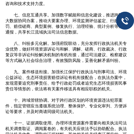
咨询和技术支持力度。
七、信息互通共享。加强数字赋能和信息化建设，推进跨部门
大数据协同办案，推动大要案办理、环境监测评估鉴定、行政处
罚、赔偿磋商、典型案例、修复执行、治理经验、统计分析等情况
通报，共享长江流域执法司法信息数据。
八、纠纷多元化解。加强府院联动，充分发挥行政执法机关专
业优势，做好环境资源诉讼与和解、调解、磋商、行政裁决、行政
复议等非诉讼纠纷解决机制的有机衔接，通过司法建议、检察建议
等方式融入社会综合治理，有效预防风险，妥善化解矛盾纠纷。
九、案件移送衔接。加强长江保护行政执法与刑事司法、环境
公益诉讼、生态环境损害赔偿诉讼有机衔接配合，在执法办案中，
发现需要追究刑事责任、给予行政处罚或者追究生态环境损害民事
责任等情形的，依法将有关案件移送具有相应职权的机关。
十、跨域管辖协调。对于跨行政区划的环境资源违法犯罪案
件，指定管辖应当遵循系统治理、整体保护、专业化审判、方便诉
讼等要求，并及时商请同级司法机关。
十一、证据调取使用。办理环境资源案件需要向相关执法司法
机关调查取证、调阅案卷的，有关机关应依法予以协助配合。执法