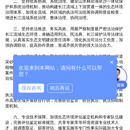
二、坚持统筹协调、系统治理。健全山水林田湖草沙一体化保
护和系统治理机制，推动构建长江流域上下游贯通一体的生态环境
治理体系，加强全流域、跨区域的执法司法统筹协调和督促检查，
增进长江流域系统治理、整体治理、协同治理。
三、坚持依法推进、务实高效。用最严格制度最严密法治保护
长江流域生态环境，准确适用刑法、民法典、长江保护法等法律法
规，认真落实生态文明建设责任清单，强化执法司法分工负责，加
强协调联动，提高协作质效，形成齐抓共管的强大法治合力。
四、加强沟通会商。聚焦污染防治攻坚、长江十年禁渔、河道
×
采砂管理、尾矿库治理、重要江河湖库治理保护、珍贵濒危野生动
欢迎来到本网站，请问有什么可以帮
植物保护、长江文物和非物质文化遗产保护等重点领域和多发高发
案件，加强形势会商，凝聚法治共识，统一执法司法标准尺度，推
您？
动实现类案同判，全面提升执法司法规范化水平。
现在咨询
稍后再说
五、支持执法行动。坚持依法办案与促推治理并重，支持行政
执法机关在长江流域跨行政区域、生态敏感区域和生态环境违法案
件高发区域开展联合行动，完善联合监管、联合执法、执法协助制
度机制。
六、专业技术保障。加强生态环境评估鉴定机构和专家队伍建
设，完善评估鉴定标准规范。共享专家库等环境资源专业技术人
才，就调查取证、损害评估、修复实施等专门性事实问题加大专业