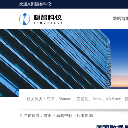
欢迎来到
隐智科仪
!
网站首
相关服务：
岛津
，
Shimazu
，
安捷伦
，
Sciex
，
AB Sciex
，
当前位置：
首页
>
新闻中心
>
行业新闻