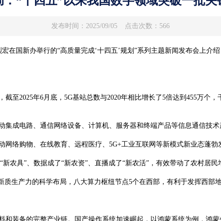
局：“十四五”以来我国数字领域突破一批关
发布时间：2025/09/05
点击次数：566
宏在国新办举行的“高质量完成‘十四五’规划”系列主题新闻发布会上介
025年6月底，5G基站总数与2020年相比增长了5倍达到455万个，千
集成电路、通信网络设备、计算机、服务器和终端产品等信息通信技术
网络购物、在线教育、远程医疗、5G+工业互联网等新模式新业态蓬勃
农具”、数据成了“新农资”、直播成了“新农活”，有效带动了农村居民
质生产力的科学布局，八大算力枢纽节点5个在西部，有利于发挥西部
装备的完整产业链。国产操作系统加速崛起，以鸿蒙系统为例，鸿蒙生态设