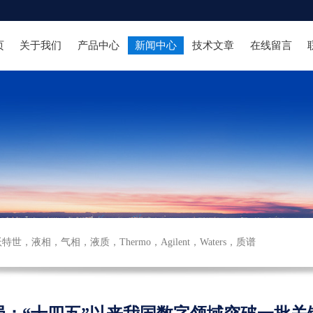
页
关于我们
产品中心
新闻中心
技术文章
在线留言
沃特世
，
液相
，
气相
，
液质
，
Thermo
，
Agilent
，
Waters
，
质谱