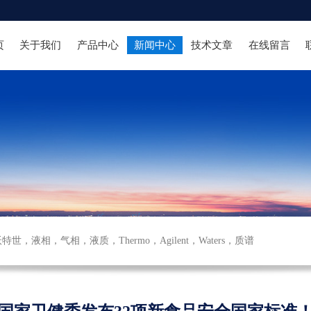
页
关于我们
产品中心
新闻中心
技术文章
在线留言
沃特世
，
液相
，
气相
，
液质
，
Thermo
，
Agilent
，
Waters
，
质谱