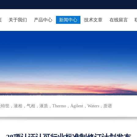
页
关于我们
产品中心
新闻中心
技术文章
在线留言
沃特世
，
液相
，
气相
，
液质
，
Thermo
，
Agilent
，
Waters
，
质谱