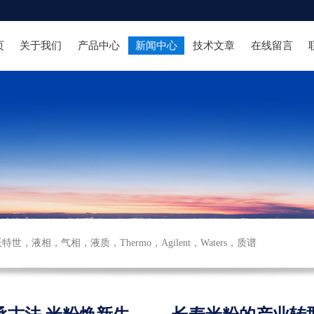
页
关于我们
产品中心
新闻中心
技术文章
在线留言
沃特世
，
液相
，
气相
，
液质
，
Thermo
，
Agilent
，
Waters
，
质谱