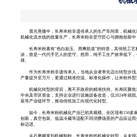
机械
晨光熹微中，长寿米粉非遗传承人的生产车间里，机械化设
机械化流水线的批量生产，长寿米粉在坚守匠心与拥抱创新中
长寿米粉素有“色白如玉、滑爽筋道”的特质，其传统工艺极
诀，曾是一代代手艺人的坚守。然而，纯手工生产效率低下，
择。
作为长寿米粉非遗传承人，当地从业者率先迈出转型步伐。
产量提升至万斤，更通过精准控温、标准化操作，让米粉外型
机械化转型的背后，离不开政府的精准扶持。长寿区聚焦米
中央及市区资金，支持企业进行设施设备改造，仅2024年就
装等产业链环节，推动传统加工向现代化转型。
如今，长寿米粉机械化产业已初具规模。全区现有150多家生
创新，真空包装、低温冷藏等适配不同消费场景的产品应运而
标迈进。
从石磨碾浆到机械制粉，长寿米粉的机械化转型，从未脱离