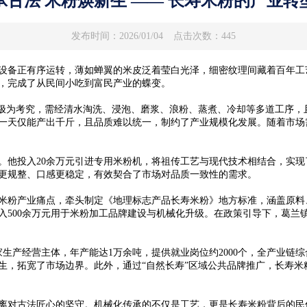
承古法 米粉焕新生 —— 长寿米粉的产业转
发布时间：2026/01/04
点击次数：445
备正有序运转，薄如蝉翼的米皮泛着莹白光泽，细密纹理间藏着百年工
，完成了从民间小吃到富民产业的蝶变。
为考究，需经清水淘洗、浸泡、磨浆、浪粉、蒸煮、冷却等多道工序，且
一天仅能产出千斤，且品质难以统一，制约了产业规模化发展。随着市场
他投入20余万元引进专用米粉机，将祖传工艺与现代技术相结合，实现
更规整、口感更稳定，有效契合了市场对品质一致性的需求。
粉产业痛点，牵头制定《地理标志产品长寿米粉》地方标准，涵盖原料
投入500余万元用于米粉加工品牌建设与机械化升级。在政策引导下，葛
产经营主体，年产能达1万余吨，提供就业岗位约2000个，全产业链综
生，拓宽了市场边界。此外，通过“自然长寿”区域公共品牌推广，长寿米
对古法匠心的坚守。机械化传承的不仅是工艺，更是长寿米粉背后的民