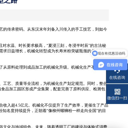
型之路
艺的传承密码。从东汉末年刘备入川传入的手工技艺，到如今
对水温、时长要求极高，“夏浸三刻，冬浸半时辰”的古法秘
需求日益增长，机械化转型成为长寿米粉突破瓶颈的必然选
现在有优惠活动吗
了从原料处理到成品加工的机械化升级。机械化生产不仅将日
在线咨询
、工艺、质量等全流程，为机械化生产划定规范。同时，整合
兰镇食品加工园区形成产业集聚，配套完善了原料供应、检测包
电话
微信扫一扫
合收入超4.5亿元。机械化不仅提升了生产效率，更催生了产品
粉知名度持续提升，正朝着“像柳州螺蛳粉一样走向全国”的目
俗文化与地域特色。未来，随着透明工厂的建设与体验式消费