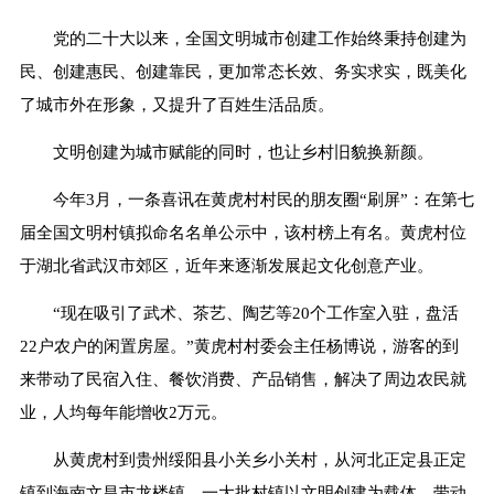
党的二十大以来，全国文明城市创建工作始终秉持创建为
民、创建惠民、创建靠民，更加常态长效、务实求实，既美化
了城市外在形象，又提升了百姓生活品质。
文明创建为城市赋能的同时，也让乡村旧貌换新颜。
今年3月，一条喜讯在黄虎村村民的朋友圈“刷屏”：在第七
届全国文明村镇拟命名名单公示中，该村榜上有名。黄虎村位
于湖北省武汉市郊区，近年来逐渐发展起文化创意产业。
“现在吸引了武术、茶艺、陶艺等20个工作室入驻，盘活
22户农户的闲置房屋。”黄虎村村委会主任杨博说，游客的到
来带动了民宿入住、餐饮消费、产品销售，解决了周边农民就
业，人均每年能增收2万元。
从黄虎村到贵州绥阳县小关乡小关村，从河北正定县正定
镇到海南文昌市龙楼镇，一大批村镇以文明创建为载体，带动