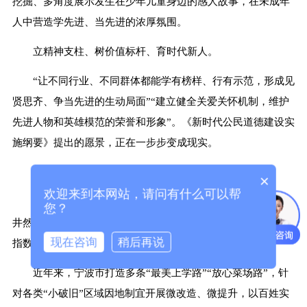
挖掘、多角度展示发生在少年儿童身边的感人故事，在未成年
人中营造学先进、当先进的浓厚氛围。
立精神支柱、树价值标杆、育时代新人。
“让不同行业、不同群体都能学有榜样、行有示范，形成见
贤思齐、争当先进的生动局面”“建立健全关爱关怀机制，维护
先进人物和英雄模范的荣誉和形象”。《新时代公民道德建设实
施纲要》提出的愿景，正在一步步变成现实。
深化文明创建 提升民生福祉
×
欢迎来到本网站，请问有什么可以帮
走进浙江省宁波市北仑区星阳菜场，过道宽敞明亮，摊位
您？
井然有序。前来买菜的顾客说，买菜的体验好了，生活的幸福
现在咨询
稍后再说
指数都上去了。
近年来，宁波市打造多条“最美上学路”“放心菜场路”，针
对各类“小破旧”区域因地制宜开展微改造、微提升，以百姓实