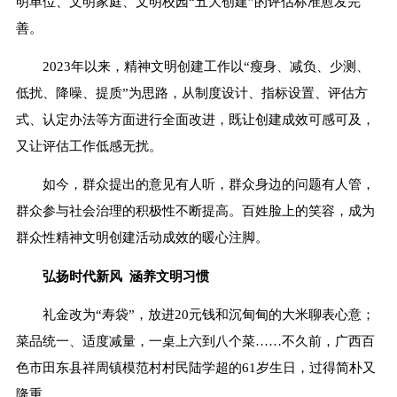
明单位、文明家庭、文明校园“五大创建”的评估标准愈发完
善。
2023年以来，精神文明创建工作以“瘦身、减负、少测、
低扰、降噪、提质”为思路，从制度设计、指标设置、评估方
式、认定办法等方面进行全面改进，既让创建成效可感可及，
又让评估工作低感无扰。
如今，群众提出的意见有人听，群众身边的问题有人管，
群众参与社会治理的积极性不断提高。百姓脸上的笑容，成为
群众性精神文明创建活动成效的暖心注脚。
弘扬时代新风 涵养文明习惯
礼金改为“寿袋”，放进20元钱和沉甸甸的大米聊表心意；
菜品统一、适度减量，一桌上六到八个菜……不久前，广西百
色市田东县祥周镇模范村村民陆学超的61岁生日，过得简朴又
隆重。