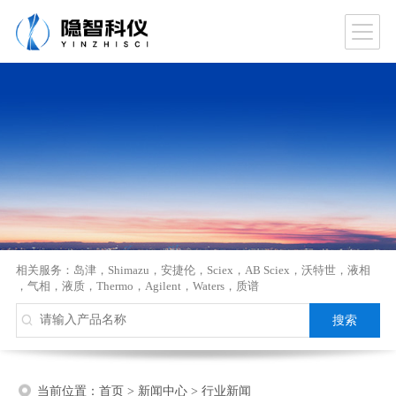
相关服务：
岛津
，
Shimazu
，
安捷伦
，
Sciex
，
AB Sciex
，
沃特世
，
液相
，
气相
，
液质
，
Thermo
，
Agilent
，
Waters
，
质谱
当前位置：
首页
>
新闻中心
>
行业新闻