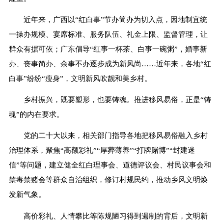
近年来，广西以“红白事”节办简办为切入点，因地制宜统
一操办规模、宴席标准、服务队伍、礼金上限、监督管理，让
群众有据可依；广东倡导“红事一杯茶、白事一碗粥”，婚事新
办、丧事简办、余事不办逐步成为新风尚……近年来，各地“红
白事”纷纷“瘦身”，文明新风吹靓和美乡村。
乡村振兴，既要塑形，也要铸魂。推进移风易俗，正是“铸
魂”的内在要求。
党的二十大以来，相关部门指导各地把移风易俗融入乡村
治理体系，聚焦“高额彩礼”“厚葬薄养”“打牌赌博”“封建迷
信”等问题，建立健全红白理事会、道德评议会、村民议事会和
禁毒禁赌会等群众自治组织，修订村规民约，推动乡风文明焕
发新气象。
高价彩礼、人情攀比等陈规陋习得到遏制的背后，文明新