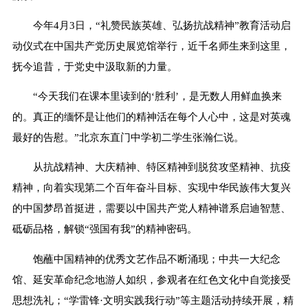
今年4月3日，“礼赞民族英雄、弘扬抗战精神”教育活动启
动仪式在中国共产党历史展览馆举行，近千名师生来到这里，
抚今追昔，于党史中汲取新的力量。
“今天我们在课本里读到的‘胜利’，是无数人用鲜血换来
的。真正的缅怀是让他们的精神活在每个人心中，这是对英魂
最好的告慰。”北京东直门中学初二学生张瀚仁说。
从抗战精神、大庆精神、特区精神到脱贫攻坚精神、抗疫
精神，向着实现第二个百年奋斗目标、实现中华民族伟大复兴
的中国梦昂首挺进，需要以中国共产党人精神谱系启迪智慧、
砥砺品格，解锁“强国有我”的精神密码。
饱蘸中国精神的优秀文艺作品不断涌现；中共一大纪念
馆、延安革命纪念地游人如织，参观者在红色文化中自觉接受
思想洗礼；“学雷锋·文明实践我行动”等主题活动持续开展，精