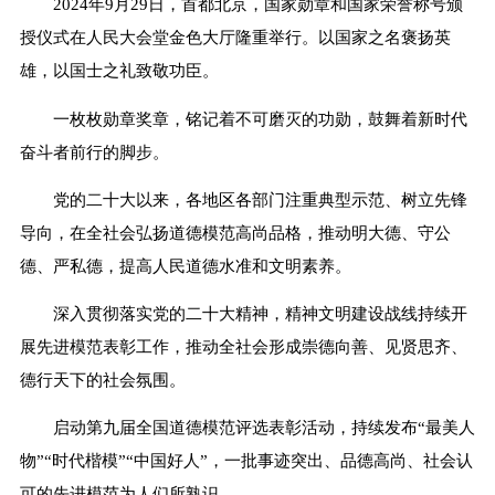
2024年9月29日，首都北京，国家勋章和国家荣誉称号颁
授仪式在人民大会堂金色大厅隆重举行。以国家之名褒扬英
雄，以国士之礼致敬功臣。
一枚枚勋章奖章，铭记着不可磨灭的功勋，鼓舞着新时代
奋斗者前行的脚步。
党的二十大以来，各地区各部门注重典型示范、树立先锋
导向，在全社会弘扬道德模范高尚品格，推动明大德、守公
德、严私德，提高人民道德水准和文明素养。
深入贯彻落实党的二十大精神，精神文明建设战线持续开
展先进模范表彰工作，推动全社会形成崇德向善、见贤思齐、
德行天下的社会氛围。
启动第九届全国道德模范评选表彰活动，持续发布“最美人
物”“时代楷模”“中国好人”，一批事迹突出、品德高尚、社会认
可的先进模范为人们所熟识。