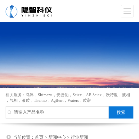
相关服务：
岛津
，
Shimazu
，
安捷伦
，
Sciex
，
AB Sciex
，
沃特世
，
液相
，
气相
，
液质
，
Thermo
，
Agilent
，
Waters
，
质谱
当前位置：
首页
>
新闻中心
>
行业新闻