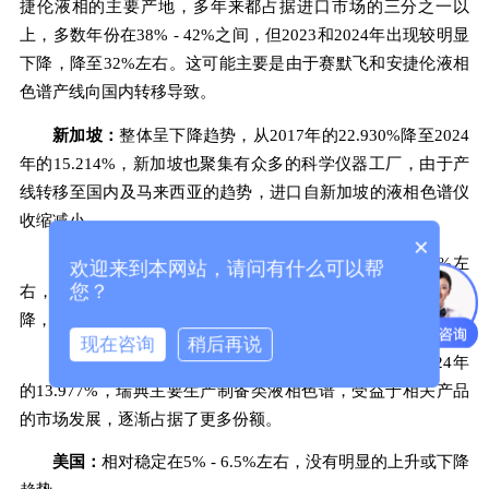
捷伦液相的主要产地，多年来都占据进口市场的三分之一以
上，多数年份在38% - 42%之间，但2023和2024年出现较明显
下降，降至32%左右。这可能主要是由于赛默飞和安捷伦液相
色谱产线向国内转移导致。
新加坡：
整体呈下降趋势，从2017年的22.930%降至2024
年的15.214%，新加坡也聚集有众多的科学仪器工厂，由于产
线转移至国内及马来西亚的趋势，进口自新加坡的液相色谱仪
收缩减小。
×
日本：
有一定波动但份额相对较为稳定，基本在20%左
欢迎来到本网站，请问有什么可以帮
您？
右，从2017年-2022年，进口自日本的液相色谱份额有所下
降，但在2023年以来有一定回升。
现在咨询
稍后再说
瑞典：
波动上升趋势，从2017年的7.209%上升到2024年
的13.977%，瑞典主要生产制备类液相色谱，受益于相关产品
的市场发展，逐渐占据了更多份额。
美国：
相对稳定在5% - 6.5%左右，没有明显的上升或下降