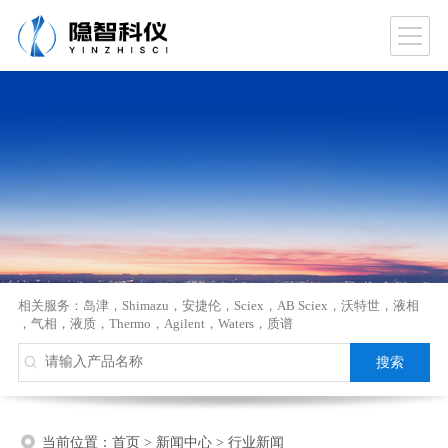
相关服务：
岛津
，
Shimazu
，
安捷伦
，
Sciex
，
AB Sciex
，
沃特世
，
液相
，
气相
，
液质
，
Thermo
，
Agilent
，
Waters
，
质谱
当前位置：
首页
>
新闻中心
>
行业新闻