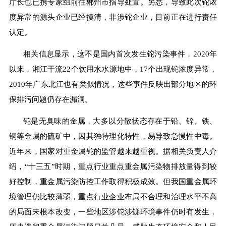
厅长也已携专家组前往郴州市指导处置。另悉，导致此次铊浓
度异常的源头企业已经摸清，非涉铊企业，目前正在进行责任
认定。
相关信息显示，这不是国内首次发生铊污染事件，2020年
以来，湘江干流22个饮用水水源地中，17个出现铊浓度异常，
2010年广东北江也有类似情况，这些事件反映出部分地区的环
保排污问题仍存在漏洞。
铊是无臭味的金属，大多以分散状态存在于铅、锌、铁、
铜等金属的硫矿中，因其独特理化特性，易导致急慢性中毒。
近年来，国家对重金属铊的监管越来越重视。据相关负责人介
绍，
“
十三五
”
时期，重点行业重点重金属污染物排放量得到较
好控制，重金属污染防控工作取得积极成效。但我国重金属环
境管理仍比较薄弱，重点行业企业布局不合理和治理水平不高
的局面未根本改变，一些地区涉铊涉锑环境事件仍时有发生，