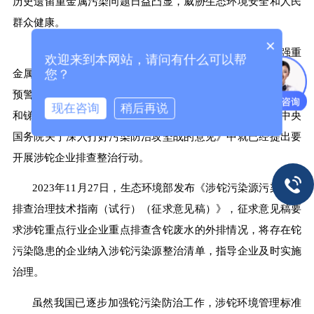
历史遗留重金属污染问题日益凸显，威胁生态环境安全和人民
群众健康。
×
基于此，
2022
年
3
月
,
生态环境部发布《关于进一步加强重
欢迎来到本网站，请问有什么可以帮
您？
金属污染防控的意见》，文件明确指出要强化重金属污染监控
预警，重点防控的重金属污染物包括铅、汞、镉、铬、砷、铊
现在咨询
稍后再说
和锑，特别增加了铊和锑。其实，在
2021
年发布的《中共中央
国务院关于深入打好污染防治攻坚战的意见》中就已经提出要
开展涉铊企业排查整治行动。
2023
年
11
月
27
日，生态环境部发布《涉铊污染源污染隐患
排查治理技术指南（试行）（征求意见稿）》，征求意见稿要
求涉铊重点行业企业重点排查含铊废水的外排情况，将存在铊
污染隐患的企业纳入涉铊污染源整治清单，指导企业及时实施
治理。
虽然我国已逐步加强铊污染防治工作，涉铊环境管理标准