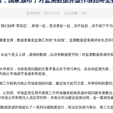
造，国家颁布了对监测数据弄虚作假始终坚持
发布时间：2025/05/29
点击次数：682
始终‘零容忍’，发现一起，坚决查处一起，决不姑息，决不搞下不为例！
要支撑，数据质量是监测工作的“生命线”。监测数据是客观评价生态环
这个意义上讲，虚假的数据，比没有数据更可怕！对监测数据弄虚作假，
华表示，当前造假问题的主要矛盾点在于排污单位。在自动监测方面，
为抢占市场或节省成本而造假。
三方机构为抢占市场造假的问题，建议加大处罚力度，并将得利的委托
安部、市场监管总局开展第三方环保服务机构弄虚作假问题专项整治。20
件罪对该公司和责任人员定罪判刑，并发出司法建议促推治理。这一案例也
据弄虚作假提出了一系列法规制度设计，依法压实排污单位、第三方监测