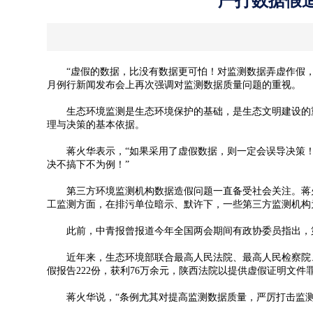
严打数据假
“虚假的数据，比没有数据更可怕！对监测数据弄虚作假，我们
月例行新闻发布会上再次强调对监测数据质量问题的重视。
生态环境监测是生态环境保护的基础，是生态文明建设的重
理与决策的基本依据。
蒋火华表示，“如果采用了虚假数据，则一定会误导决策！从
决不搞下不为例！”
第三方环境监测机构数据造假问题一直备受社会关注。蒋火
工监测方面，在排污单位暗示、默许下，一些第三方监测机构
此前，中青报曾报道今年全国两会期间有政协委员指出，第
近年来，生态环境部联合最高人民法院、最高人民检察院、公
假报告222份，获利76万余元，陕西法院以提供虚假证明文
蒋火华说，“条例尤其对提高监测数据质量，严厉打击监测数