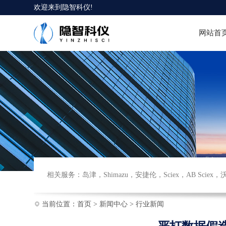
欢迎来到
隐智科仪
!
网站首
相关服务：
岛津
，
Shimazu
，
安捷伦
，
Sciex
，
AB Sciex
，
当前位置：
首页
>
新闻中心
>
行业新闻