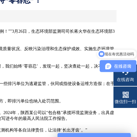
“零容忍”！
””3月26日，生态环境部监测司司长蒋火华在生态环境部3
境质量状况、反映污染治理和生态保护成效、实施生态环境管
现在有优惠活动吗
我们始终‘零容忍’，发现一起，坚决查处一起，决不姑息，
在线咨询
一些排污单位为逃避监管，伙同或指使设备运维方造假；在手
方，即排污单位也纳入处罚范围。
电话
微信扫一扫
24年，陕西某公司以“包合格”承揽环境监测业务，出具虚
被写进今年的最高人民法院工作报告。
机构等各自法律责任，让法律‘长出牙齿’。”