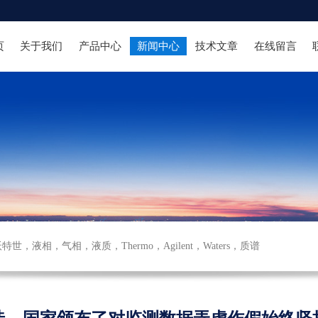
页
关于我们
产品中心
新闻中心
技术文章
在线留言
沃特世
，
液相
，
气相
，
液质
，
Thermo
，
Agilent
，
Waters
，
质谱