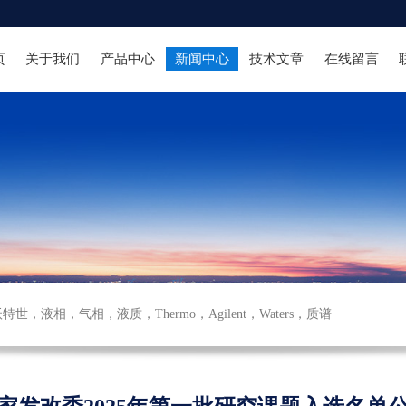
页
关于我们
产品中心
新闻中心
技术文章
在线留言
沃特世
，
液相
，
气相
，
液质
，
Thermo
，
Agilent
，
Waters
，
质谱