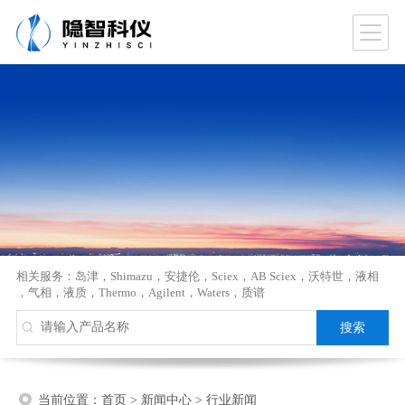
相关服务：
岛津
，
Shimazu
，
安捷伦
，
Sciex
，
AB Sciex
，
沃特世
，
液相
，
气相
，
液质
，
Thermo
，
Agilent
，
Waters
，
质谱
当前位置：
首页
>
新闻中心
>
行业新闻