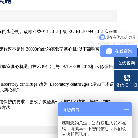
月实施
现在有优惠活动吗
心机。该标准替代了2013年版《GB/T 30099-2013 实验室
可以介绍下你们的产品么
过 30000r/min的实验室离心机(以下简称离心机)的
在线咨询
验室离心机通用技术条件》,与GB/T30099-2013相比,除编辑性
ntrifuge"改为“Laboratory centrifuges”;增加了术语
电话
微信扫一扫
立式离心机”。
锁保护的要求；更改了试验条件：增加了结构、振幅、制热、
验方法。
请您留言
感谢您的关注，当前客服人员不在
线，请填写一下您的信息，我们会
尽快和您联系。