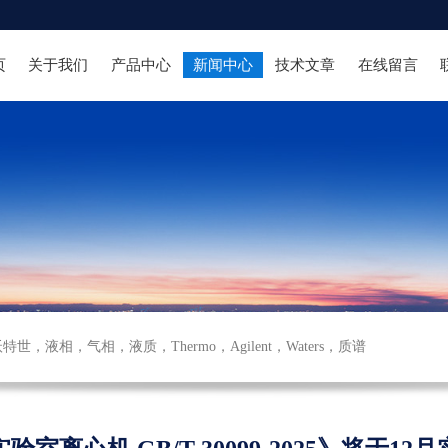
页
关于我们
产品中心
新闻中心
技术文章
在线留言
沃特世
，
液相
，
气相
，
液质
，
Thermo
，
Agilent
，
Waters
，
质谱