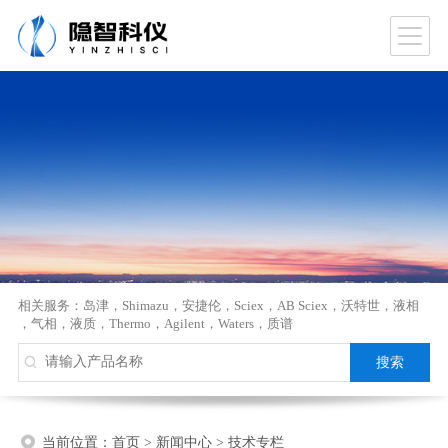
相关服务：
岛津
，
Shimazu
，
安捷伦
，
Sciex
，
AB Sciex
，
沃特世
，
液相
，
气相
，
液质
，
Thermo
，
Agilent
，
Waters
，
质谱
当前位置：
首页
>
新闻中心
>
技术专栏