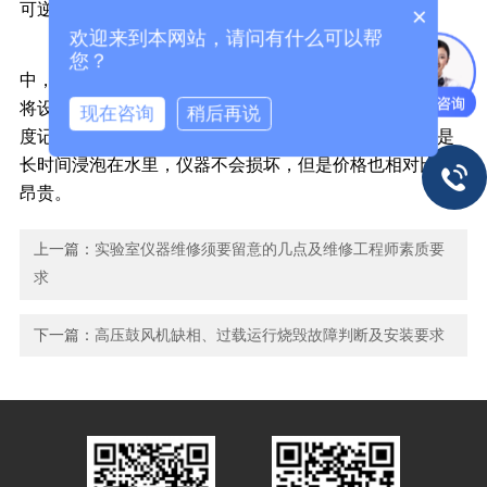
可逆转性损坏。
×
欢迎来到本网站，请问有什么可以帮
市面上，温度记录仪一般不防水，如遇到带电掉入水
您？
中，应立即切断外部供电，使用电池时应立即取出电池，
将设备返回经销商或原厂做检测维修。当然有些高档的温
现在咨询
稍后再说
度记录仪，具有防潮功能，防水等级也比较高，如果不是
长时间浸泡在水里，仪器不会损坏，但是价格也相对比较
昂贵。
上一篇：
实验室仪器维修须要留意的几点及维修工程师素质要
求
下一篇：
高压鼓风机缺相、过载运行烧毁故障判断及安装要求