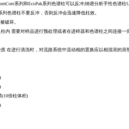
Core系列和EcoPak系列色谱柱可以反冲;纳谱分析手性色谱柱U
re系列色谱柱不要反冲，否则反冲会迅速降低柱效。
相被破坏。
柱内 需要对样品进行预处理或者在进样器和色谱柱之间连接一
质 在进行清洗时，对流路系统中流动相的置换应以相混溶的溶剂
)
)
(10倍柱体积)
)