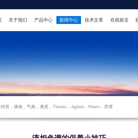
页
关于我们
产品中心
新闻中心
技术文章
在线留言
沃特世
，
液相
，
气相
，
液质
，
Thermo
，
Agilent
，
Waters
，
质谱