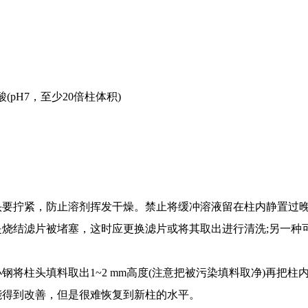
pH7，至少20倍柱体积)
头要拧紧，防止溶剂挥发干燥。禁止将缓冲溶液留在柱内静置过
烧结滤片被堵塞，这时应更换滤片或将其取出进行清洗;另一种
柱头填料取出1~2 mm高度(注意把被污染填料取净)再把柱内
能得到改善，但是很难恢复到新柱的水平。