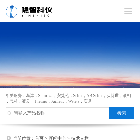
相关服务：
岛津
，
Shimazu
，
安捷伦
，
Sciex
，
AB Sciex
，
沃特世
，
液相
，
气相
，
液质
，
Thermo
，
Agilent
，
Waters
，
质谱
当前位置：
首页
>
新闻中心
>
技术专栏