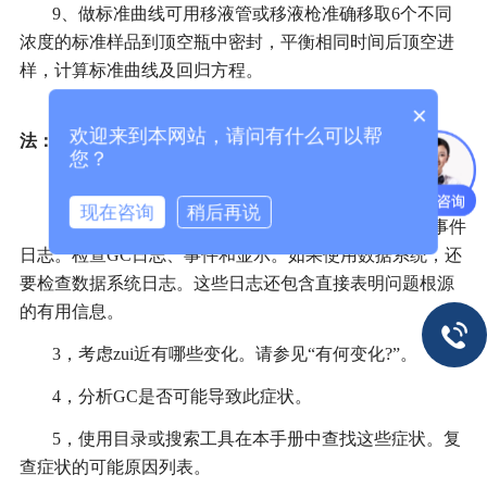
9、做标准曲线可用移液管或移液枪准确移取6个不同
浓度的标准样品到顶空瓶中密封，平衡相同时间后顶空进
样，计算标准曲线及回归方程。
×
以下步骤作为排除自动顶空进样器器故障的一般方
欢迎来到本网站，请问有什么可以帮
法：
您？
1，观察自动顶空进样器问题的症状。
现在咨询
稍后再说
2，检查HS状态显示屏和日志，特别是序列日志和事件
日志。检查GC日志、事件和显示。如果使用数据系统，还
要检查数据系统日志。这些日志还包含直接表明问题根源
的有用信息。
3，考虑zui近有哪些变化。请参见“有何变化?”。
4，分析GC是否可能导致此症状。
5，使用目录或搜索工具在本手册中查找这些症状。复
查症状的可能原因列表。