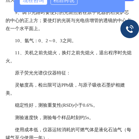
现在咨询
稍后再说
点火器，对灯的前半部放电，使其起辉。
9、调节光路时要使灯的光斑照射在原子化器的石英炉芯
的中心的正上方；要使灯的光斑与光电倍增管的透镜的中心点
在一个水平面上。
10、氩气：0、2～0、3之间。
11、关机之前先熄火，换灯之前先熄火，退出程序时先熄
火。
原子荧光光谱仪仪器特征：
灵敏度高，检出限可达PPb级，与原子吸收石墨炉相媲
美。
稳定性好，测验重复性(RSD)小于0.6%。
测验速度快，测验每个样品时刻约5s。
使用成本低，仪器运转消耗的可燃气体是液化石油气（每
罐气至少使用一年）。