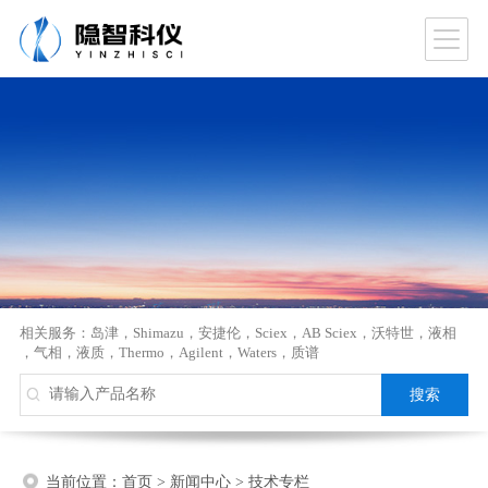
相关服务：
岛津
，
Shimazu
，
安捷伦
，
Sciex
，
AB Sciex
，
沃特世
，
液相
，
气相
，
液质
，
Thermo
，
Agilent
，
Waters
，
质谱
当前位置：
首页
>
新闻中心
>
技术专栏