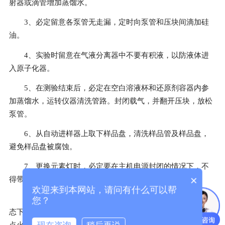
射器或滴管增加蒸馏水。
3、必定留意各泵管无走漏，定时向泵管和压块间滴加硅
油。
4、实验时留意在气液分离器中不要有积液，以防液体进
入原子化器。
5、在测验结束后，必定在空白溶液杯和还原剂容器内参
加蒸馏水，运转仪器清洗管路。封闭载气，并翻开压块，放松
泵管。
6、从自动进样器上取下样品盘，清洗样品管及样品盘，
避免样品盘被腐蚀。
7、更换元素灯时，必定要在主机电源封闭的情况下，不
×
得带电插拔灯。
欢迎来到本网站，请问有什么可以帮
8、当气温低及湿度大时，Hg灯不易起辉时，可在开机状
您？
态下，用绸布重复摩擦灯外壳外表，使其起辉或用随机配备的