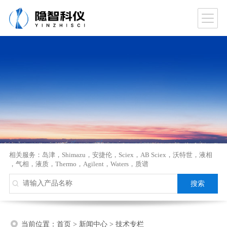
相关服务：
岛津
，
Shimazu
，
安捷伦
，
Sciex
，
AB Sciex
，
沃特世
，
液相
，
气相
，
液质
，
Thermo
，
Agilent
，
Waters
，
质谱
当前位置：
首页
>
新闻中心
>
技术专栏