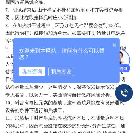
周围放置易燃物品。
7、测试结束后,由于样品本身和加热单元和其容器仍会很
烫，因此在取走样品时应小心谨慎。
8、在加热烘干过程中，环形加热无件温度会达到400℃。
因此请勿打开或接触加热单元。如需要打 开请断开电源并
等待，直至其完全冷却。
×
9、对于可燃或易燃物品、含溶剂基质、加热时会产生可燃
欢迎来到本网站，请问有什么可以帮
或易爆气体的基质，特别小心，因为这 些样品，可能会对
您？
人体产生危害或损坏设备。 因此，在测定这种样品时，应
现在咨询
稍后再说
使操作加热温度足够低 以防形成火焰或爆炸物，并戴好护
目镜等防护用具。如果对样品的可燃性不是很了解时， 测
试样品量应尽量少。这种情况下，深芬仪器提示仪器应有
专人看管，以防万一，实验前请自行做好风险分析。
10、对含有毒性元素的基质，这种基质只能在有良好通风
设备的条件下进行加热烘干。
11、加热烘干时产生腐蚀性蒸汽的基质，在测量这种基质
的样品时，因蒸汽会凝结在较冷的外壳部 分产生腐蚀，建