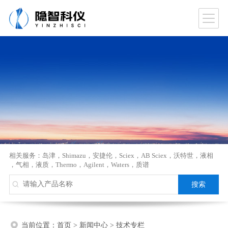
相关服务：
岛津
，
Shimazu
，
安捷伦
，
Sciex
，
AB Sciex
，
沃特世
，
液相
，
气相
，
液质
，
Thermo
，
Agilent
，
Waters
，
质谱
当前位置：
首页
>
新闻中心
>
技术专栏