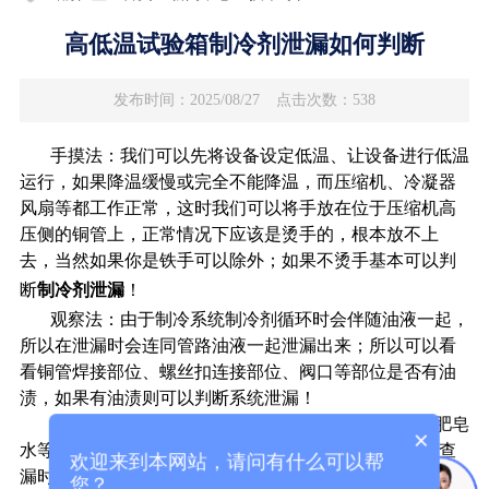
高低温试验箱制冷剂泄漏如何判断
发布时间：2025/08/27
点击次数：538
手摸法：我们可以先将设备设定低温、让设备进行低温
运行，如果降温缓慢或完全不能降温，而压缩机、冷凝器
风扇等都工作正常，这时我们可以将手放在位于压缩机高
压侧的铜管上，正常情况下应该是烫手的，根本放不上
去，当然如果你是铁手可以除外；如果不烫手基本可以判
断
制冷剂泄漏
！
观察法：由于制冷系统制冷剂循环时会伴随油液一起，
所以在泄漏时会连同管路油液一起泄漏出来；所以可以看
看铜管焊接部位、螺丝扣连接部位、阀口等部位是否有油
渍，如果有油渍则可以判断系统泄漏！
打压法：向制冷系统注入工业氮气，配合压力表、肥皂
×
水等方法进行捡漏，如果24小时压力下降或者用肥皂水查
欢迎来到本网站，请问有什么可以帮
漏时发现气泡酒说明有泄漏！网上有很多氮气打压查漏的
您？