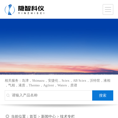
相关服务：
岛津
，
Shimazu
，
安捷伦
，
Sciex
，
AB Sciex
，
沃特世
，
液相
，
气相
，
液质
，
Thermo
，
Agilent
，
Waters
，
质谱
当前位置：
首页
>
新闻中心
>
技术专栏