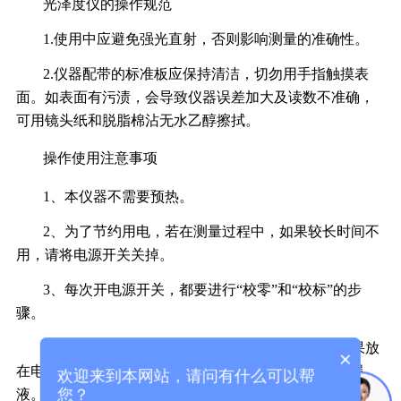
光泽度仪的操作规范
1.使用中应避免强光直射，否则影响测量的准确性。
2.仪器配带的标准板应保持清洁，切勿用手指触摸表
面。如表面有污渍，会导致仪器误差加大及读数不准确，
可用镜头纸和脱脂棉沾无水乙醇擦拭。
操作使用注意事项
1、本仪器不需要预热。
2、为了节约用电，若在测量过程中，如果较长时间不
用，请将电源开关关掉。
3、每次开电源开关，都要进行“校零”和“校标”的步
骤。
4、若很长时间不用，请将电池取出，因为电池如果放
×
在电器里常时间不用的话 由于自身的内部放电会导致漏
欢迎来到本网站，请问有什么可以帮
您？
液。