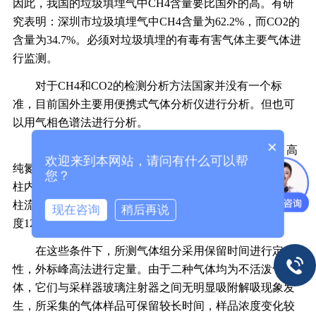
因此，我国的垃圾填埋气中CH4含量要比国外的高。有研
究表明：深圳市垃圾填埋气中CH4含量为62.2%，而CO2的
含量为34.7%。必须对垃圾填埋的有毒有害气体主要气体进
行监测。
对于CH4和CO2的检测分析方法国家并没有一个标
准，目前国外主要用便携式气体分析仪进行分析。但也可
以用气相色谱法进行分析。
×
气相色谱仪，配热导池检测器，色谱数据工作站，高
欢迎来到本网站，请问有什么可以帮
纯氮气，100毫升医用注射器。
玻璃填充柱一根，柱长2m，
您？
柱内径3mm，内载40~60目G.D.X-502，载气为高纯氮气，
柱流量60ml/min，柱温30℃，气化室温度120℃，检测器温
现在咨询
稍后再说
度120℃，池电流50mA，进样量0.5ml。
在这些条件下，所测气体组分采用保留时间进行定
性，外标峰高法进行定量。由于二种气体均为不活泼气
体，它们与采样器玻璃注射器之间无明显吸附解吸现象发
生，所采集的气体样品可保留较长时间，样品浓度变化较