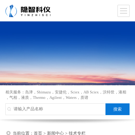
相关服务：
岛津
，
Shimazu
，
安捷伦
，
Sciex
，
AB Sciex
，
沃特世
，
液相
，
气相
，
液质
，
Thermo
，
Agilent
，
Waters
，
质谱
当前位置：
首页
>
新闻中心
>
技术专栏