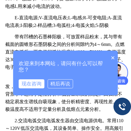
电感L用来减小电流的波动。
E-直流电源;V-直流电压表;L-电感;R-可变电阻;A-直流
电流表;I-阳极;2-样品槽;3-电弧柱;4-电弧火焰;5-阴极
带有凹槽的石墨棒阳极，可放置样品粉末，其与带有
截面的圆锥形石墨阴极之间的分析间隙约为4～6mm。点燃
直流电弧后，两电极间弧柱温度达4000～7000K，电极温度
×
达3000～4000K。在弧焰中样品蒸发、离解成原子、离子、
欢迎来到本网站，请问有什么可以帮
电子，粒子间碰撞使它们激发，从而辐射出光谱线。
您？
直流电弧光源的弧焰温度高，可使70种以上的元素激
现在咨询
稍后再说
发，适用于难熔、难挥发物质的分析，测定的灵敏度高、
背景小，适用于定性分析和低含量杂质的测定。因弧焰不
稳定易发生谱线自吸现象，使分析精密度、再现性差。阳
极温度高不适用于定量分析及低熔点元素分析。
2.交流电弧交流电弧发生器由交流电源供电。常用110
～120V低压交流电弧，其设备简单、操作安全。用高频引