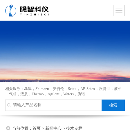
相关服务：
岛津
，
Shimazu
，
安捷伦
，
Sciex
，
AB Sciex
，
沃特世
，
液相
，
气相
，
液质
，
Thermo
，
Agilent
，
Waters
，
质谱
当前位置：
首页
>
新闻中心
>
技术专栏