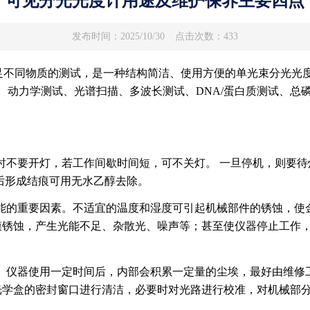
可见分光光度计用途及维护保养主要四点
发布时间：2025/10/30
点击次数：433
m，能满足不同物质的测试，是一种结构简洁、使用方便的单光束分
、动力学测试、光谱扫描、多波长测试、DNA/蛋白质测试、总
不要开灯，若工作间歇时间短，可不关灯。 一旦停机，则要待灯
后形成结痕可用无水乙醇去除。
能的重要因素。不适宜的温度和湿度可引起机械部件的锈蚀，使
膜锈蚀，产生光能不足、杂散光、噪声等；甚至使仪器停止工作
。仪器使用一定时间后，内部会积累一定量的尘埃，最好由维修
光学盒的密封窗口进行清洁，必要时对光路进行校准，对机械部