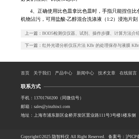
4、正确使用比色皿拿比色皿时，手指只能捏住比
机物沾污，可用盐酸-乙醇混合洗涤液（1:2）浸泡
上一篇：
BOD5检测仪仪器、试剂、操作步骤、计算方法介
下一篇：
红外光谱分析仪压片法 KBr 的处理保存与液膜 KB
首页
关于我们
产品中心
新闻中心
技术文章
在线留言
联系方式
手机：13701760200（同微信号）
邮箱：sales@yinzhisci.com
地址：上海市浦东新区金桥开发区置业路111号3号楼1楼东侧
Copyright©2025 隐智科仪 All Right Reserved.
备案号
：沪ICP备