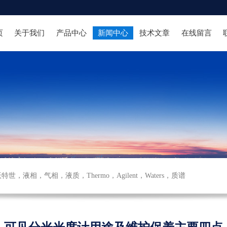
页
关于我们
产品中心
新闻中心
技术文章
在线留言
沃特世
，
液相
，
气相
，
液质
，
Thermo
，
Agilent
，
Waters
，
质谱