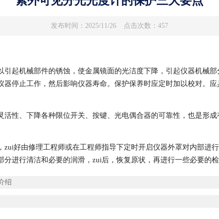
紫外可见分光光度计的保护三大要点
发布时间：2025/11/26
点击次数：457
以引起机械部件的锈蚀，使金属镜面的光洁度下降，引起仪器机械部
仪器停止工作，然后影响仪器寿命。保护保养时应定时加以校对。应
灵活性、下降各种限位开关、按键、光电偶合器的可靠性，也是形成
，zui好由修理工程师或在工程师指导下定时开启仪器外罩对内部进
分进行清洁和必要的润滑，zui后，恢复原状，再进行一些必要的
介绍