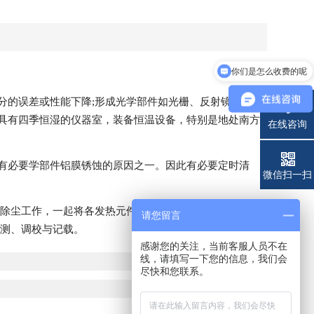
你们是怎么收费的呢
现在有优惠活动吗
分的误差或性能下降;形成光学部件如光栅、反射镜、聚集
具有四季恒湿的仪器室，装备恒温设备，特别是地处南方
在线咨询
有必要学部件铝膜锈蚀的原因之一。因此有必要定时清
电话
微信扫一扫
行除尘工作，一起将各发热元件的散热器从头紧固，对光学
请您留言
检测、调校与记载。
感谢您的关注，当前客服人员不在
线，请填写一下您的信息，我们会
尽快和您联系。