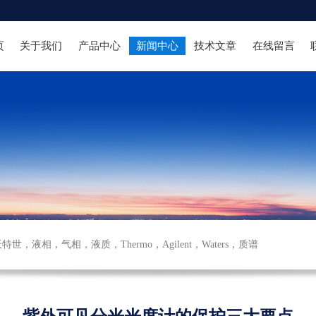
页
关于我们
产品中心
新闻中心
技术文章
在线留言
沃特世
，
液相
，
气相
，
液质
，
Thermo
，
Agilent
，
Waters
，
质谱