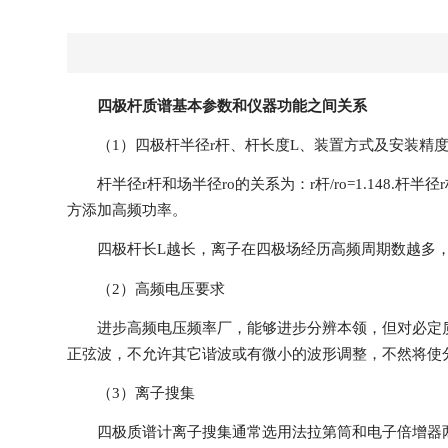
四极杆质谱基本参数和仪器功能之间关系
（1）四极杆半径r杆、杆长度L、装置方式及安装精
杆半径r杆和场半径ro的关系为：r杆/ro=1.148.
方添加高频功率。
四极杆长L越长，离子在四极场经历高频周期数越多，分
（2）高频电压要求
进步高频电压频率厂，能够进步分辨本领，但对必定质量
正弦波，不允许其它谐波或有微小的波形调整，不然将使
（3）离子搜集
四极质谱计离子搜集通常选用法拉第筒和电子倍增器两种方式