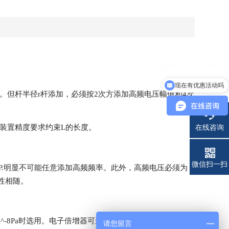
现在有优惠活动吗
率。但杆半径r杆添加，必须按2次方添加高频电压幅值和4次
装置精度要求约束L的长度。
在线咨询
电话
微信扫一扫
.明显不可能任意添加高频频率。此外，高频电压必须为
性相随。
8Pa时选用。电子倍增器可进步灵敏度，当仅器zui小可
请您留言