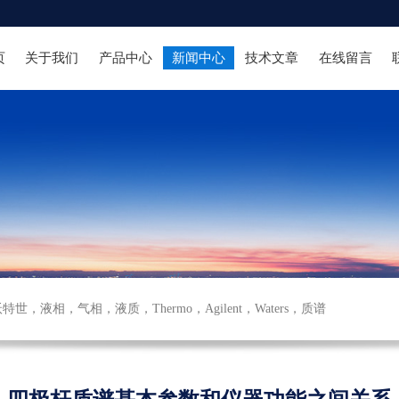
页
关于我们
产品中心
新闻中心
技术文章
在线留言
沃特世
，
液相
，
气相
，
液质
，
Thermo
，
Agilent
，
Waters
，
质谱