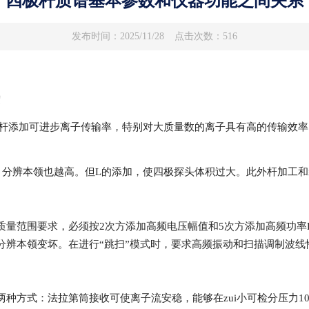
四极杆质谱基本参数和仪器功能之间关系
发布时间：2025/11/28
点击次数：516
度
杆半径r杆添加可进步离子传输率，特别对大质量数的离子具有高的传输效
辨本领也越高。但L的添加，使四极探头体积过大。此外杆加工和
范围要求，必须按2次方添加高频电压幅值和5次方添加高频功率P
分辨本领变坏。在进行“跳扫”模式时，要求高频振动和扫描调制波线
：法拉第筒接收可使离子流安稳，能够在zui小可检分压力10^-