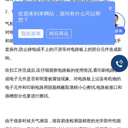
×
2、电路板的维护和清洁
欢迎来到本网站，请问有什么可以帮
您？
气相色谱仪准备检修前,切断仪器电源,首先用仪表空气或氮气
对电路板和电路板插槽进行吹扫,吹扫时用软毛刷配合对电路板
现在咨询
稍后再说
和插槽中灰尘较多的部分进行仔细清理。操作过程中尽量戴手
套操作,防止静电或手上的汗渍等对电路板上的部分元件造成影
响。
吹扫工作完成后,应仔细观察电路板的使用情况,看印刷电路板
或电子元件是否有明显被腐蚀现象。对电路板上沾染有机物的
电子元件和印刷电路用脱脂棉蘸取酒精小心擦拭,电路板接口和
插槽部分也要进行擦拭。
由于很多时候天气潮湿，很容易使检测器精密的光学部件性能