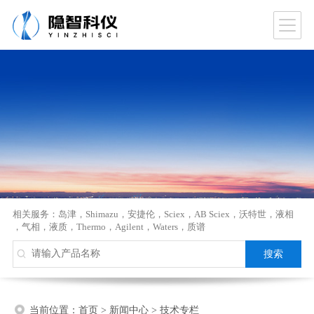
相关服务：
岛津
，
Shimazu
，
安捷伦
，
Sciex
，
AB Sciex
，
沃特世
，
液相
，
气相
，
液质
，
Thermo
，
Agilent
，
Waters
，
质谱
当前位置：
首页
>
新闻中心
>
技术专栏