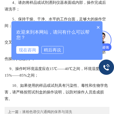
4、请勿将样品或试剂洒到仪器表面或内部，操作完成后
请洗手；
5、保持干燥、干净、水平的工作台面，足够大的操作空
间；
×
欢迎来到本网站，请问有什么可以帮
7、尽量配套使用洗板机洗板，这样洗的干净，有效避免
您？
交叉污染；
现在咨询
稍后再说
8、在测量过程中，请勿碰酶标板，以防酶标板传送时挤
伤操作人员的手；
9、操作时环境温度应在15℃——40℃之间，环境湿度在
15%——85%之间；
10、如果使用的样品或试剂具有污染性、毒性和生物学危
害，请严格按照试剂盒的操作说明，以防对操作人员造成损
害。
上一篇：
液相色谱仪六通阀的保养与清洗