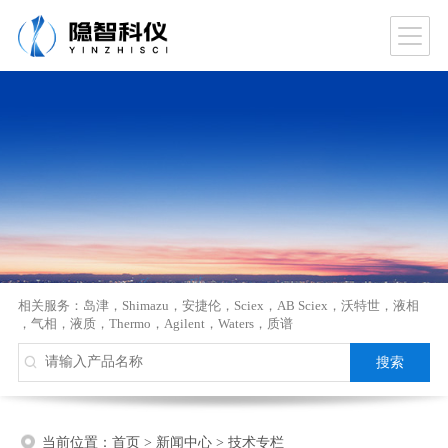
相关服务：
岛津
，
Shimazu
，
安捷伦
，
Sciex
，
AB Sciex
，
沃特世
，
液相
，
气相
，
液质
，
Thermo
，
Agilent
，
Waters
，
质谱
当前位置：
首页
>
新闻中心
>
技术专栏