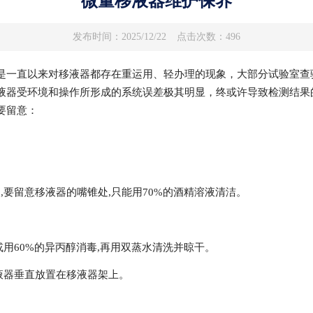
微量移液器维护保养
发布时间：2025/12/22
点击次数：496
是一直以来对移液器都存在重运用、轻办理的现象，大部分试验室查
液器受环境和操作所形成的系统误差极其明显，终或许导致检测结果
要留意：
物,要留意移液器的嘴锥处,只能用70%的酒精溶液清洁。
或用60%的异丙醇消毒,再用双蒸水清洗并晾干。
移液器垂直放置在移液器架上。