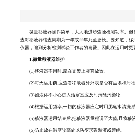
微量移液器操作简单，大大地进步查验检测功率。但
查对移液器核查周期为一年或半年乃至更长。要知道，移
仪器，遭到分析检测试验工作者的喜爱。因此在运用时更
1.
微量移液器
维护
(1)移液器不用时,应在支架上竖直放置。
(2)每天运用前,应查看移液器外外表是否有尘埃和污
(3)如液体不小心进入活塞室应及时清除污染物。
(4)根据运用频率,一切的移液器应定时用肥皂水清洗,
(5)移液器运用结束后,把移液器量程调至大值,且将
(6)防止放在温度较高处以防变形致漏液或禁绝。