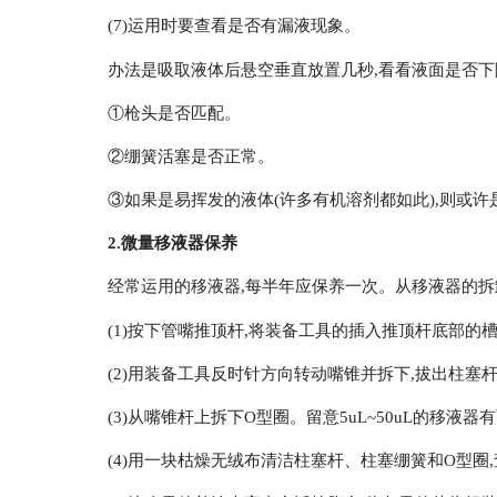
(7)运用时要查看是否有漏液现象。
办法是吸取液体后悬空垂直放置几秒,看看液面是否下
①枪头是否匹配。
②绷簧活塞是否正常。
③如果是易挥发的液体(许多有机溶剂都如此),则或许
2.
微量移液器
保养
经常运用的移液器,每半年应保养一次。从移液器的拆卸
(1)按下管嘴推顶杆,将装备工具的插入推顶杆底部的
(2)用装备工具反时针方向转动嘴锥并拆下,拔出柱塞
(3)从嘴锥杆上拆下O型圈。留意5uL~50uL的移液
(4)用一块枯燥无绒布清洁柱塞杆、柱塞绷簧和O型圈