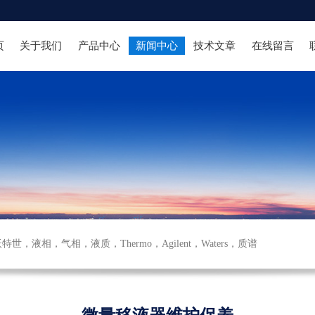
页
关于我们
产品中心
新闻中心
技术文章
在线留言
沃特世
，
液相
，
气相
，
液质
，
Thermo
，
Agilent
，
Waters
，
质谱