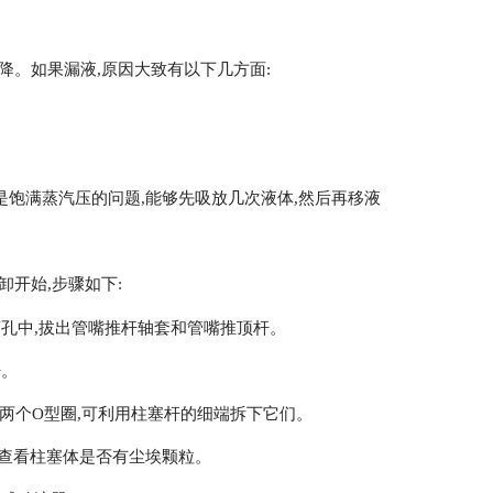
降。如果漏液,原因大致有以下几方面:
是饱满蒸汽压的问题,能够先吸放几次液体,然后再移液
开始,步骤如下:
槽孔中,拔出管嘴推杆轴套和管嘴推顶杆。
杆。
器有两个O型圈,可利用柱塞杆的细端拆下它们。
,查看柱塞体是否有尘埃颗粒。