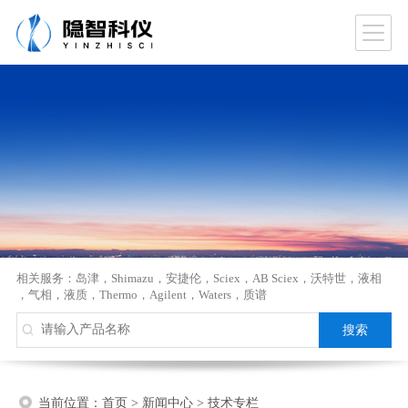
相关服务：
岛津
，
Shimazu
，
安捷伦
，
Sciex
，
AB Sciex
，
沃特世
，
液相
，
气相
，
液质
，
Thermo
，
Agilent
，
Waters
，
质谱
当前位置：
首页
>
新闻中心
>
技术专栏