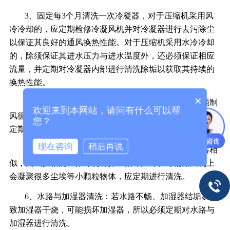
3、固定每3个月清洗一次冷凝器，对于压缩机采用风
冷冷却的，应定期检修冷凝风机并对冷凝器进行去污除尘
以保证其良好的通风换热性能。对于压缩机采用水冷冷却
的，除须保证其进水压力与进水温度外，还必须保证相应
流量，并定期对冷凝器内部进行清洗除垢以获取其持续的
换热性能。
×
4、定期清洗蒸发器：因试品的洁净等级各异，在强制
欢迎来到本网站，请问有什么可以帮
风循环作用下蒸发器上会凝聚很多尘埃等小颗粒物体，应
您？
定期进行清洗。
现在咨询
稍后再说
5、循环风叶、冷凝器风机清洁和平衡与清洗蒸发器相
似，因试验箱的工作环境各异，循环风叶和冷凝器风机上
会凝聚很多尘埃等小颗粒物体，应定期进行清洗。
6、水路与加湿器清洗：若水路不畅、加湿器结垢易导
致加湿器干烧，可能损坏加湿器，所以必须定期对水路与
加湿器进行清洗。