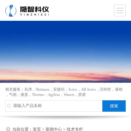
相关服务：
岛津
，
Shimazu
，
安捷伦
，
Sciex
，
AB Sciex
，
沃特世
，
液相
，
气相
，
液质
，
Thermo
，
Agilent
，
Waters
，
质谱
当前位置：
首页
>
新闻中心
>
技术专栏