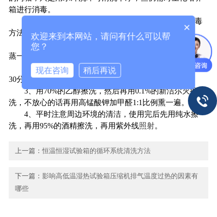
箱进行消毒。
其实消毒的方法比较简单，不同的使用者采用的消毒
×
方法也不同：
欢迎来到本网站，请问有什么可以帮
1、先用75%的酒精擦拭内壁，然后用甲醛 高锰酸钾熏
您？
蒸一个晚上,然后通风一星期同时打开紫外线照射。
2、先用75%酒精擦拭内壁，通风10分钟，紫外线照射
现在咨询
稍后再说
30分钟。
3、用70%的乙醇擦洗，然后再用0.1%的新洁尔灭擦
洗，不放心的话再用高锰酸钾加甲醛1:1比例熏一遍。
4、平时注意周边环境的清洁，使用完后先用纯水擦
洗，再用95%的酒精擦洗，再用紫外线
照射
。
上一篇：
恒温恒湿试验箱的循环系统清洗方法
下一篇：
影响高低温湿热试验箱压缩机排气温度过热的因素有
哪些