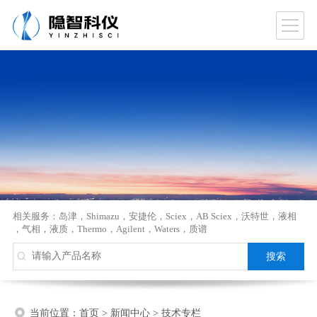
相关服务：
岛津
，
Shimazu
，
安捷伦
，
Sciex
，
AB Sciex
，
沃特世
，
液相
，
气相
，
液质
，
Thermo
，
Agilent
，
Waters
，
质谱
当前位置：
首页
>
新闻中心
>
技术专栏