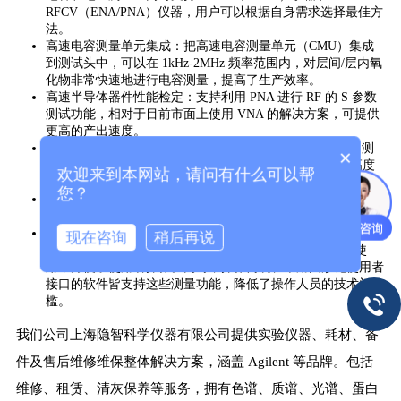
RFCV（ENA/PNA）仪器，用户可以根据自身需求选择最佳方
法。
高速电容测量单元集成：把高速电容测量单元（CMU）集成
到测试头中，可以在 1kHz-2MHz 频率范围内，对层间/层内氧
化物非常快速地进行电容测量，提高了生产效率。
高速半导体器件性能检定：支持利用 PNA 进行 RF 的 S 参数
测试功能，相对于目前市面上使用 VNA 的解决方案，可提供
更高的产出速度。
超短脉冲测试能力：可提供短至 10 纳秒的超短脉冲式 IV 测
×
量能力，能有效地测量 SOI 或高 k 晶体管等对热或电荷高度
欢迎来到本网站，请问有什么可以帮
敏感组件的特性。
您？
实验室测试功能应用到生产测试：为生产测试提供了实验室测
试功能，提升了生产过程中的参数测量精度。
设备的接口设计与操作便利性：所有的 RF、HFCV 和超短脉
现在咨询
稍后再说
冲式 IV 测量功能都可以在整个新设计的直接对接接口上使
用，方便了使用者操作。同时，操作简易、采用图形化使用者
接口的软件皆支持这些测量功能，降低了操作人员的技术门
槛。
我们公司上海隐智科学仪器有限公司提供实验仪器、耗材、备
件及售后维修维保整体解决方案，涵盖 Agilent 等品牌。包括
维修、租赁、清灰保养等服务，拥有色谱、质谱、光谱、蛋白