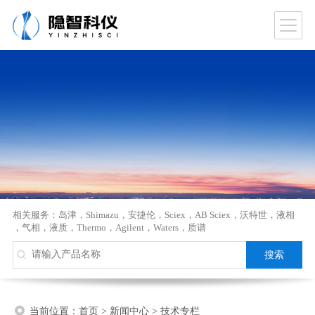
相关服务：
岛津
，
Shimazu
，
安捷伦
，
Sciex
，
AB Sciex
，
沃特世
，
液相
，
气相
，
液质
，
Thermo
，
Agilent
，
Waters
，
质谱
当前位置：
首页
>
新闻中心
>
技术专栏