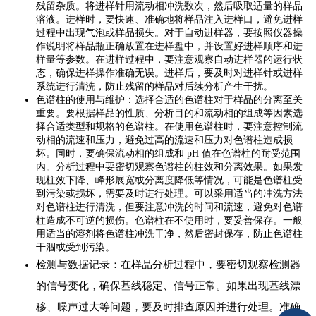
残留杂质。将进样针用流动相冲洗数次，然后吸取适量的样品
溶液。进样时，要快速、准确地将样品注入进样口，避免进样
过程中出现气泡或样品损失。对于自动进样器，要按照仪器操
作说明将样品瓶正确放置在进样盘中，并设置好进样顺序和进
样量等参数。在进样过程中，要注意观察自动进样器的运行状
态，确保进样操作准确无误。进样后，要及时对进样针或进样
系统进行清洗，防止残留的样品对后续分析产生干扰。
色谱柱的使用与维护：选择合适的色谱柱对于样品的分离至关
重要。要根据样品的性质、分析目的和流动相的组成等因素选
择合适类型和规格的色谱柱。在使用色谱柱时，要注意控制流
动相的流速和压力，避免过高的流速和压力对色谱柱造成损
坏。同时，要确保流动相的组成和 pH 值在色谱柱的耐受范围
内。分析过程中要密切观察色谱柱的柱效和分离效果。如果发
现柱效下降、峰形展宽或分离度降低等情况，可能是色谱柱受
到污染或损坏，需要及时进行处理。可以采用适当的冲洗方法
对色谱柱进行清洗，但要注意冲洗的时间和流速，避免对色谱
柱造成不可逆的损伤。色谱柱在不使用时，要妥善保存。一般
用适当的溶剂将色谱柱冲洗干净，然后密封保存，防止色谱柱
干涸或受到污染。
检测与数据记录：在样品分析过程中，要密切观察检测器
的信号变化，确保基线稳定、信号正常。如果出现基线漂
移、噪声过大等问题，要及时排查原因并进行处理。准确