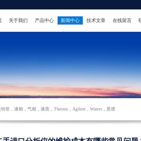
页
关于我们
产品中心
新闻中心
技术文章
在线留言
沃特世
，
液相
，
气相
，
液质
，
Thermo
，
Agilent
，
Waters
，
质谱