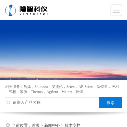
相关服务：
岛津
，
Shimazu
，
安捷伦
，
Sciex
，
AB Sciex
，
沃特世
，
液相
，
气相
，
液质
，
Thermo
，
Agilent
，
Waters
，
质谱
当前位置：
首页
>
新闻中心
>
技术专栏