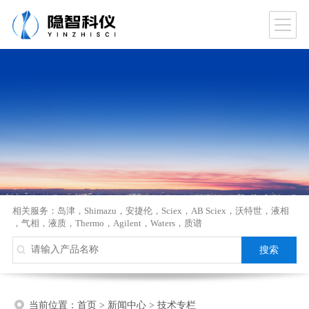
相关服务：
岛津
，
Shimazu
，
安捷伦
，
Sciex
，
AB Sciex
，
沃特世
，
液相
，
气相
，
液质
，
Thermo
，
Agilent
，
Waters
，
质谱
当前位置：
首页
>
新闻中心
>
技术专栏