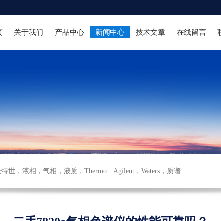
页
关于我们
产品中心
新闻中心
技术文章
在线留言
沃特世
，
液相
，
气相
，
液质
，
Thermo
，
Agilent
，
Waters
，
质谱