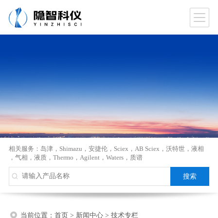
相关服务：
岛津
，
Shimazu
，
安捷伦
，
Sciex
，
AB Sciex
，
沃特世
，
液相
，
气相
，
液质
，
Thermo
，
Agilent
，
Waters
，
质谱
当前位置：
首页
>
新闻中心
>
技术专栏