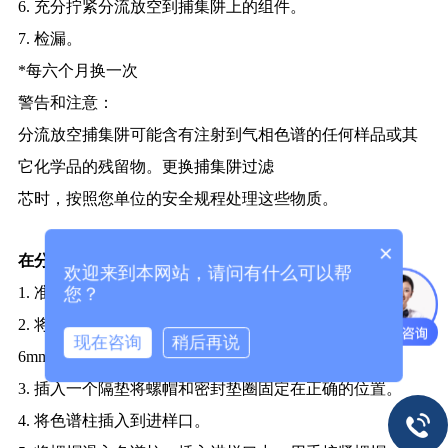
6. 充分拧紧分流放空到捕集阱上的组件。
7. 检漏。
*每六个月换一次
警告和注意：
分流放空捕集阱可能含有注射到气相色谱的任何样品或其
它化学品的残留物。更换捕集阱过滤
芯时，按照您单位的安全规程处理这些物质。
×
在分流/不分流进样口安装毛细管柱
欢迎来到本网站，请问有什么可以帮
您？
1. 准备安装色谱柱。
2. 将色谱柱插入密封垫圈，并使色谱柱伸出密封垫圈4到
现在咨询
稍后再说
6mm。
3. 插入一个隔垫将螺帽和密封垫圈固定在正确的位置。
4. 将色谱柱插入到进样口。