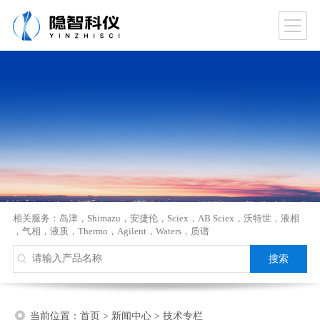
相关服务：
岛津
，
Shimazu
，
安捷伦
，
Sciex
，
AB Sciex
，
沃特世
，
液相
，
气相
，
液质
，
Thermo
，
Agilent
，
Waters
，
质谱
当前位置：
首页
>
新闻中心
>
技术专栏