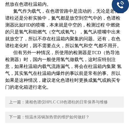
然放在色谱柱温箱内。
氮气作为载气，在色谱管路中是流动的，无论是老化色
谱柱还是分析实验中，氮气都是放空到空气中的，色谱检
测器比如
FID
的喷嘴，本来就是中空的，检测过程
中燃烧
的只是氢气和助燃气（空气或氧气），氮气从喷嘴中出来
就放空了，所以不存在柱温箱内聚集的问题。还有，在色
谱柱老化时，因不需要点火，所以氢气和空
气都不用开。
但有另外一种情况，所使用的检测器是
TCD
（热导池
检测器）时，国内一般使用氢气做载气，这时应特别注
意，如果柱温箱内载气流路漏气，将会在柱温箱内集聚
氢
气，其实氢气在柱温箱内爆炸的事以前是常有的事。所以
如果是这种情况，建议老化色谱柱时更换成氮气或购买专
门的老化箱进行老化。
上一篇：
液相色谱仪HPLC C18色谱柱的日常保养与维修
下一篇：
恒温水浴锅加热管的维护如何做好？