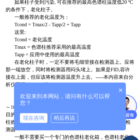
如果柱子受到污染
,
可在推荐的最高色谱柱温度低
20
º
C
的条件下，老化柱子。
一般推荐的老化温度为：
Tcond = Tmax/2 - Tapp/2 + Tapp
这里
:
Tcond =
老化温度
Tmax =
色谱柱推荐采用的最高温度
Tapp =
应用中使用的最高温度
在老化柱子时，一定不要将毛细管接在检测器上。应将
那一端放空，同时将检测器用闷头堵上。如果是
FID,
容许
接在上面，但应该将检测器温度升上去。
-----
本内容来自分
析仪器网
(wenkine
注
)
×
二、填充柱
欢迎来到本网站，请问有什么可以帮
将柱子接通载气，流速
5
～
10ml/min
，在高于使用温度
5
您？
～
10
℃
(
但必须低于柱子使用限制温度
)
下老化
8
～
24
小时，
目的是去除装柱时的残留溶剂，使固定液分布均匀，提高
现在咨询
稍后再说
柱效。老化时必须将柱子与检测器的连接断开以免污染检
测器
一般不需要买一个专门的色谱柱老化箱，色谱柱老化当