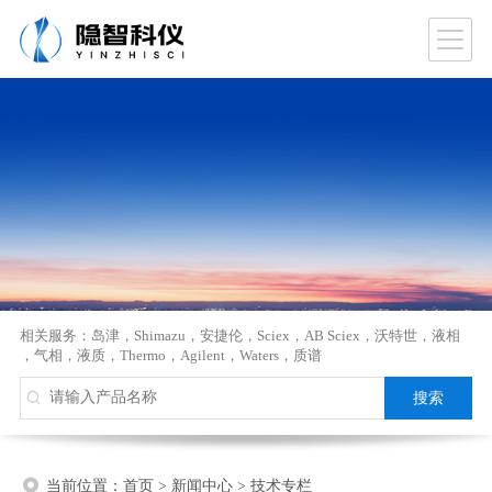
相关服务：
岛津
，
Shimazu
，
安捷伦
，
Sciex
，
AB Sciex
，
沃特世
，
液相
，
气相
，
液质
，
Thermo
，
Agilent
，
Waters
，
质谱
当前位置：
首页
>
新闻中心
>
技术专栏