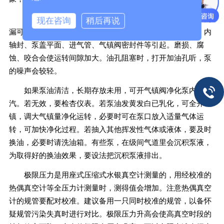
外轴封失效、油杯无油、油孔闷头漏气也可造成外漏。内
现在咨询
稍后再说
漏可由泵内的运动间隙、排气阀座平面、排气阀的密封面、内
轴封、泵盖平面、进气管、气镇阀密封件等引起。磨损、腐
蚀、咬合会使运转间隙加大。油孔阻塞时，打开加油孔听，泵
的噪声会较轻。
如果泵油清洁，长期存放未用，可开气镇阀净化泵内水
汽。若无效，要检杏仪表。若泵油发黄发白已乳化，可全开气
镇，调大气镇量净化运转，必要时可在泵口放入适量气体运
转，可加快净化过程。若抽入其他挥发性气体或液体，要及时
换油，必要时请洗油箱。有些泵，在级间气道里会沉积泵液，
为取得好的换油效果，要设法把沉积泵液排出。
极限压力是用座式压缩式水银真空计测量的，用经校准的
热偶真空计等全压力计测量时，测得值会增加。注意热偶真空
计的规管要配对校准。建议备用一只同时校准的规管，以备怀
疑规管污染失真时进行对比。极限压力升高会使高真空时段的