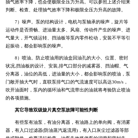
抽气效率下降，也会使极限全压力升高。可以参照上述介绍来
判断、检查、处理抽气效率下降和极限全压力升高的故障。
7）噪声。泵的结构设计，电机与泵轴承的噪声，旋片等
运动件是否滑畅、进油量太多、风扇、传动件产生的噪声、进
气量大，开气镇运转、挡油板等泵内零件松动，安装不平等引
起振动，都会影响泵的噪声。
8）喷油。防止喷油用的油盒回油孔的大小、位置、密封
状况,挡油板的设计、安装,排气口部分的减雾器、挡油帽、气
分离器，油位的高低，进油量的大小，都会影响泵的喷油，泵
门敞开抽大气时，直联泵排气口的气流速度可以高达30m/s，
吹开油面时，泵内的循环油和气流带出的油就将考验防止喷油
的各项措施。
其它导致
双级旋片真空泵故障可能性判断
有些泵有油泵，有油分离器，有油路上的单向阀，有消雾
器，有入口过滤器(防油蒸汽返流用)，有入口灰尘过滤器等部