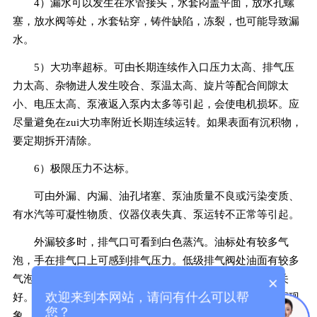
4）漏水可以发生在水管接头，水套闷盖平面，放水孔螺
塞，放水阀等处，水套钻穿，铸件缺陷，冻裂，也可能导致漏
水。
5）大功率超标。可由长期连续作入口压力太高、排气压
力太高、杂物进人发生咬合、泵温太高、旋片等配合间隙太
小、电压太高、泵液返入泵内太多等引起，会使电机损坏。应
尽量避免在zui大功率附近长期连续运转。如果表面有沉积物，
要定期拆开清除。
6）极限压力不达标。
可由外漏、内漏、油孔堵塞、泵油质量不良或污染变质、
有水汽等可凝性物质、仪器仪表失真、泵运转不正常等引起。
外漏较多时，排气口可看到白色蒸汽。油标处有较多气
泡，手在排气口上可感到排气压力。低级排气阀处油面有较多
气泡。功率会有所增加。这时，首先应检查气镇阀是否已关
×
欢迎来到本网站，请问有什么可以帮
好。由于新泵出厂每台都在泵口测极限压力，所以如有外漏现
您？
象，应对泵口及管道、阀门、容器逐一检查。