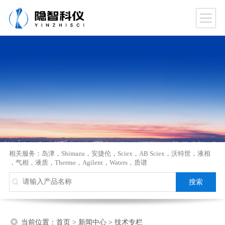
相关服务：
岛津
，
Shimazu
，
安捷伦
，
Sciex
，
AB Sciex
，
沃特世
，
液相
，
气相
，
液质
，
Thermo
，
Agilent
，
Waters
，
质谱
当前位置：
首页
>
新闻中心
>
技术专栏