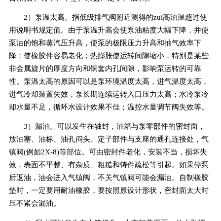
2）泵温太高。指低级排气阀附近测得的zui高油温超过使
用说明书规定值。由于泵温升高会使泵油粘度大幅下降，并使
泵油的饱和蒸汽压升高，使泵的极限压力升高和抽气效率下
降；使橡胶件容易老化；热膨胀使运转间隙缩小，特别是某些
非金属旋片的厚度方向和铜套内孔间隙，影响泵运转的可靠
性。泵温太高的原因可以是泵环境温度太高，进气温度太高，
进气冷却装置失效，泵长期连续运转入口压力太高；水冷泵冷
却水量不足，循环水设计效果不佳；温控水量调节阀失效等。
3）漏油。可以发生在轴封，油箱与泵零部件的密封面，
放油塞、油标、油孔闷头、定子部件与支座的通孔连接处，气
镇阀(例如2X-8)等部位。可由密封件老化，安装不当，损坏失
效，表面不平整、有杂质、粗糙和铸件疏松等引起。如果停泵
后返油，油会进入气镇阀，不关气镇阀可能会漏油。自制橡胶
垫时，一定要用耐油橡胶，要按照原设计形状，密封面太大时
压不紧会漏油。