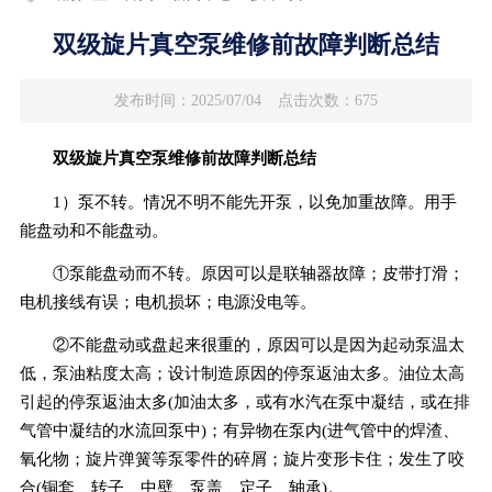
双级旋片真空泵维修前故障判断总结
发布时间：2025/07/04
点击次数：675
双级旋片真空泵维修前故障判断总结
1）泵不转。情况不明不能先开泵，以免加重故障。用手
能盘动和不能盘动。
①泵能盘动而不转。原因可以是联轴器故障；皮带打滑；
电机接线有误；电机损坏；电源没电等。
②不能盘动或盘起来很重的，原因可以是因为起动泵温太
低，泵油粘度太高；设计制造原因的停泵返油太多。油位太高
引起的停泵返油太多(加油太多，或有水汽在泵中凝结，或在排
气管中凝结的水流回泵中)；有异物在泵内(进气管中的焊渣、
氧化物；旋片弹簧等泵零件的碎屑；旋片变形卡住；发生了咬
合(铜套、转子、中壁、泵盖、定子、轴承)。