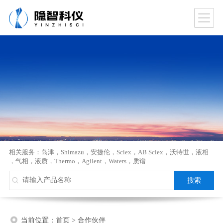
相关服务：
岛津
，
Shimazu
，
安捷伦
，
Sciex
，
AB Sciex
，
沃特世
，
液相
，
气相
，
液质
，
Thermo
，
Agilent
，
Waters
，
质谱
当前位置：
首页
>
合作伙伴