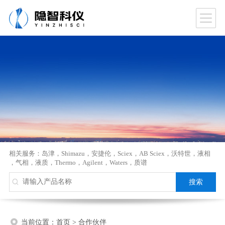
相关服务：
岛津
，
Shimazu
，
安捷伦
，
Sciex
，
AB Sciex
，
沃特世
，
液相
，
气相
，
液质
，
Thermo
，
Agilent
，
Waters
，
质谱
当前位置：
首页
>
合作伙伴