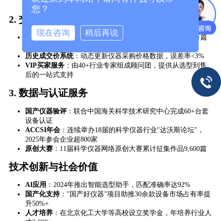
问题120万例
您？
2. ​
​交易服务产品​
现在咨询
稍后再说
​仪器优选​
​：严选95%主流厂商，提供20万台仪器参数及5万篇
解决方案
​历史成交价系统​
​：动态更新仪器采购价格数据，误差率<3%
​VIP买家服务​
​：由40+行业专家组成顾问团，提供从选型到售
后的一站式支持
3. ​
​数据与认证服务​
​国产仪器验评​
​：联合中国海关科学技术研究中心完成60+台套
设备认证
​ACCSI年会​
​：连续举办18届的科学仪器行业"达沃斯论坛"，
2025年参会企业超800家
​原创大赛​
​：11届科学仪器网络原创大赛累计征集作品9,600篇
技术创新与社会价值
​AI应用​
​：2024年推出智能选型助手，匹配准确率达92%
​国产化支持​
​："国产好仪器"项目助推30余款设备市场占有率提
升50%+
​人才培养​
​：在北京化工大学等高校设立奖学金，年培养行业人