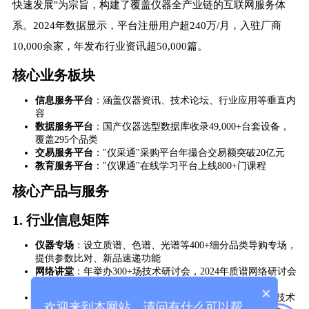
快速发展"为宗旨，构建了覆盖仪器全产业链的互联网服务体
系。2024年数据显示，平台注册用户超240万/月，入驻厂商
10,000余家，年发布行业资讯超50,000篇。
核心业务板块
​信息服务平台​
​：涵盖仪器资讯、技术论坛、行业应用等垂直内
容
​数据服务平台​
​：国产仪器选型数据库收录49,000+台套设备，
覆盖295个品类
​交易服务平台​
​："仪采通"采购平台年撮合交易额突破20亿元
​教育服务平台​
​："仪课通"在线学习平台上线800+门课程
核心产品与服务
1. ​
​行业信息矩阵​
​仪器专场​
​：设立质谱、色谱、光谱等400+细分品类导购专场，
提供参数比对、新品速递功能
​网络讲堂​
​：年举办300+场技术研讨会，2024年质谱网络研讨会
单场参与人数达3,000人
×
​仪器论坛​
​：日均发帖2,000+，下设100+子版块，累计解决技术
欢迎来到本网站，请问有什么可以帮