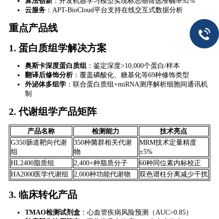
​算法创新​
​：开发机器学习模型实现标志物筛选准确率92%
​云服务​
​：APT-BioCloud平台支持在线交互式数据分析
重点产品线
1. ​
​蛋白质组学解决方案​
​奥斯卡深度蛋白质组​
​：鉴定深度>10,000个蛋白/样本
​翻译后修饰分析​
​：覆盖磷酸化、糖基化等69种修饰类型
​外泌体多组学​
​：联合蛋白质组+miRNA测序解析细胞间通讯机
制
2. ​
​代谢组学产品矩阵​
产品名称
检测能力
技术亮点
G350肠道靶向代谢
350种菌群相关代谢
MRM技术定量精度
组
物
±5%
HL2400脂质组
2,400+种脂质分子
60种同位素内标校正
HA2000医学代谢组
2,000种功能代谢物
双色谱柱分离减少干扰
3. ​
​临床转化产品​
​TMAO检测试剂盒​
​：心血管疾病风险预测（AUC>0.85）