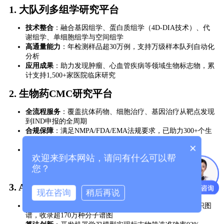
1. ​
​大队列多组学研究平台​
​技术整合​
​：融合基因组学、蛋白质组学（4D-DIA技术）、代
谢组学、单细胞组学与空间组学
​高通量能力​
​：年检测样品超30万例，支持万级样本队列自动化
分析
​应用成果​
​：助力发现肿瘤、心血管疾病等领域生物标志物，累
计支持1,500+家医院临床研究
2. ​
​生物药CMC研究平台​
​全流程服务​
​：覆盖抗体药物、细胞治疗、基因治疗从靶点发现
到IND申报的全周期
​合规保障​
​：满足NMPA/FDA/EMA法规要求，已助力300+个生
物药IND申报成功
×
​特色技术​
​：
欢迎来到本网站，请问有什么可以帮
宿主细胞蛋白（HCP）残留检测灵敏度达1ppm
您？
病毒载体滴度测定精度±5%
3. ​
​AI智能多组学平台​
现在咨询
稍后再说
​数据引擎​
​：自建代谢数据库/中药数据库/肿瘤新生抗原知识图
谱，收录超170万种分子谱图