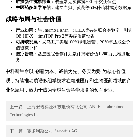
​肿瘤新生抗原筛查​
​：覆盖常见实体瘤500+个突变位点
​中医药多组学评估​
​：建立当归、黄芪等50+种药材成分数据库
战略布局与社会价值
​产业协同​
​：与Thermo Fisher、SCIEX等共建联合实验室，引进
QE HF-X、timsTOF Pro 2等尖端质谱设备
​可持续发展​
​：义乌工厂实现100%绿电运营，2030年达成全价
值链碳中和
​医疗普惠​
​：基层医院合作计划累计捐赠价值1,200万元检测服
务
中科新生命以"创新为本、诚信为先、务实为要"为核心价值
观，持续推动质谱多组学技术在精准医疗和生物医药领域的产
业化应用，致力于成为全球生命科学服务的领军企业。
上一篇：
上海安谱实验科技股份有限公司 ANPEL Laboratory
Technologies Inc.
下一篇：
赛多利斯公司 ​​Sartorius AG