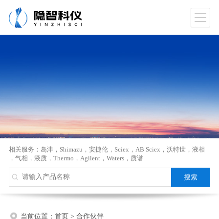
相关服务：
岛津
，
Shimazu
，
安捷伦
，
Sciex
，
AB Sciex
，
沃特世
，
液相
，
气相
，
液质
，
Thermo
，
Agilent
，
Waters
，
质谱
当前位置：
首页
>
合作伙伴