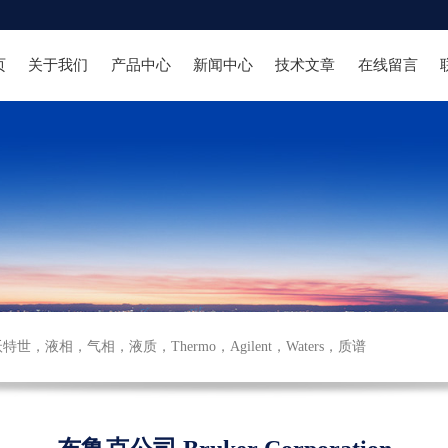
页
关于我们
产品中心
新闻中心
技术文章
在线留言
沃特世
，
液相
，
气相
，
液质
，
Thermo
，
Agilent
，
Waters
，
质谱