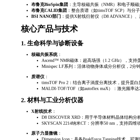
​布鲁克BioSpin集团​
​：主导核磁共振（NMR）和电子顺磁共振（
​布鲁克CALID集团​
​：整合质谱（如timsTOF SCP
​BSI NANO部门​
​：提供X射线衍射仪（D8 ADVANCE）、原
核心产品与技术
1. ​
​生命科学与诊断设备​
​核磁共振系统​
​：
Ascend™ NMR磁体
：超高场强（1.2 GHz），支
Minispec LF系列
：活体动物身体成分分析仪，2分
​质谱仪​
​：
timsTOF Pro 2
：结合离子淌度分离技术，提升蛋白
MALDI-TOF/TOF
（如autoflex maX）：激光频
2. ​
​材料与工业分析仪器​
​X射线技术​
​：
D8 DISCOVER XRD
：用于半导体材料晶体结构分析，
SKYSCAN 2214纳米CT
：分辨率50 nm，支持四维
​原子力显微镜​
​：
Dimension Icon
：具备PeakForce Tapping技术