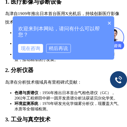
1. 医疗影像与诊断设备
岛津自1909年推出日本首台医用X光机后，持续创新医疗影像
×
技术。代表性产品包括：
欢迎来到本网站，请问有什么可以帮
​Trinias系列血管造影系统​
​：支持心血管介入治疗，具备低剂量
您？
辐射和高分辨率成像。
​SONIALVISION动态DR设备​
​：全球市场份额前三，适用于骨
现在咨询
稍后再说
科三维成像。
​阿尔茨海默病血液检测技术​
​：通过0.5毫升血液实现早期筛
查，推动精准医疗发展。
2. 分析仪器
岛津在分析技术领域具有里程碑式贡献：
​色谱与质谱仪​
​：1956年推出日本首台气相色谱仪（GC），
2002年工程师田中耕一因开发质谱分析法获诺贝尔化学奖。
​环境监测系统​
​：1970年研发光化学烟雾分析仪，现覆盖大气、
水质等全领域检测。
3. 工业与真空技术