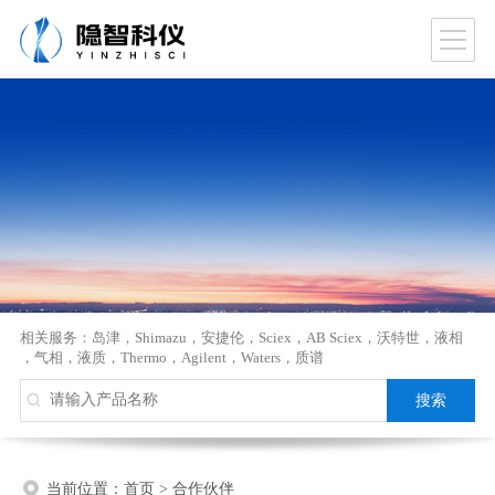
相关服务：
岛津
，
Shimazu
，
安捷伦
，
Sciex
，
AB Sciex
，
沃特世
，
液相
，
气相
，
液质
，
Thermo
，
Agilent
，
Waters
，
质谱
当前位置：
首页
>
合作伙伴