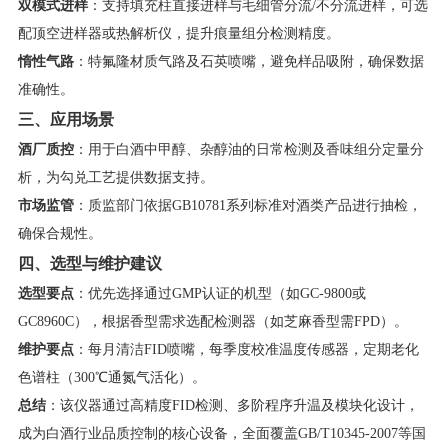
​双模式进样​
​：支持填充柱直接进样与毛细管分流/不分流进样，可选
配顶空进样器或热解析仪，提升痕量组分检测精度。
​惰性气路​
​：特氟隆材质气路及石英喷嘴，避免样品吸附，确保数据
准确性。
​三、应用场景​
​酒厂质控​
​：用于白酒中甲醇、杂醇油的日常检测及香味组分定量分
析，为勾兑工艺提供数据支持。
​市场监管​
​：质监部门依据GB10781系列标准对酒类产品进行抽检，
确保合规性。
​四、选型与维护建议​
​选型要点​
​：优先选择通过GMP认证的机型（如GC-9800或
GC8960C），根据香型需求选配检测器（如芝麻香型需FPD）。
​维护要点​
​：每月清洁FID喷嘴，每季度校准温度传感器，定期老化
色谱柱（300℃通氮气活化）。
​总结​
​：该仪器通过高精度FID检测、多阶程序升温及模块化设计，
成为白酒行业品质控制的核心设备，全面覆盖GB/T10345-2007等国