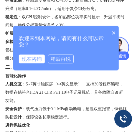
​控温范围​
​：柱箱温度室温+5℃~450℃，精度±0.1℃，支持16阶程序
升温（速率0.1~40℃/min），适用于复杂组分分离。
​稳定性​
​：双CPU控制设计，各加热部位功率实时显示，升温平衡时
间短，确保分析重复性误差＜3%。
×
​扩展性​
欢迎来到本网站，请问有什么可以帮
​多检测器配置​
​：可同时安装FID、TCD、FPD等检测器，支持毛细
您？
管柱与填充柱并联分析，适配芝麻香型白酒的3-甲硫基丙醇等特征
组分检测。
现在咨询
稍后再说
​二、关键技术特点​
​智能化操作​
​人机交互​
​：5~7英寸触摸屏（中英文显示），支持30段程序编程，
数据存储符合FDA 21 CFR Part 11电子记录规范，具备故障自诊断
功能。
​安全保护​
​：载气压力低于0.1 MPa自动断电，超温双重报警，铼钨丝
防损设计，保障设备长期稳定运行。
​进样系统优化​