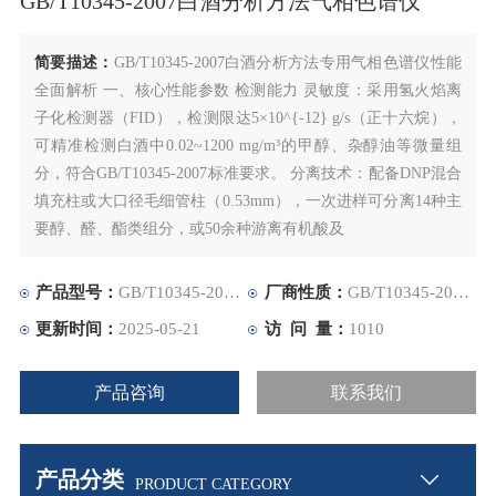
GB/T10345-2007白酒分析方法气相色谱仪
简要描述：
​​GB/T10345-2007白酒分析方法专用气相色谱仪性能
全面解析​​ ​​一、核心性能参数​​ ​​检测能力​​ ​​灵敏度​​：采用氢火焰离
子化检测器（FID），检测限达5×10^{-12} g/s（正十六烷），
可精准检测白酒中0.02~1200 mg/m³的甲醇、杂醇油等微量组
分，符合GB/T10345-2007标准要求。 ​​分离技术​​：配备DNP混合
填充柱或大口径毛细管柱（0.53mm），一次进样可分离14种主
要醇、醛、酯类组分，或50余种游离有机酸及
产品型号：
GB/T10345-2007白酒分析方法气相色谱仪
厂商性质：
GB/T10345-2007白酒分析方法气相色谱仪
更新时间：
2025-05-21
访 问 量：
1010
产品咨询
联系我们
产品分类
PRODUCT CATEGORY