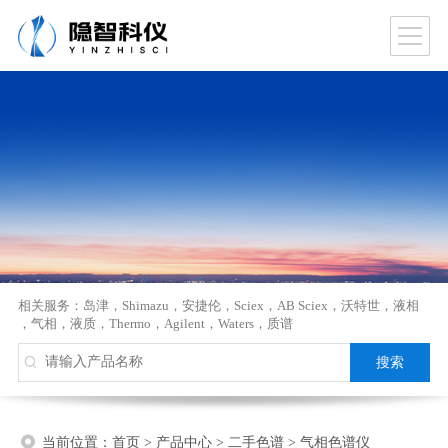
相关服务：
岛津
，
Shimazu
，
安捷伦
，
Sciex
，
AB Sciex
，
沃特世
，
液相
，
气相
，
液质
，
Thermo
，
Agilent
，
Waters
，
质谱
当前位置：
首页
>
产品中心
>
二手色谱
>
气相色谱仪