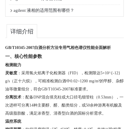
agilent 液相的适用范围有哪些？
详细介绍
​GB/T10345-2007白酒分析方法专用气相色谱仪性能全面解析​
​一、核心性能参数​
​检测能力​
​灵敏度​
​：采用氢火焰离子化检测器（FID），检测限达
5×10^{-12}
g/s（正十六烷），可精准检测白酒中0.02~1200 mg/m³的甲醇、杂醇
油等微量组分，符合GB/T10345-2007标准要求。
​分离技术​
​：配备DNP混合填充柱或大口径毛细管柱（0.53mm），一
次进样可分离14种主要醇、醛、酯类组分，或50余种游离有机酸及
高级脂肪酸，满足浓香型、清香型白酒的国标分析需求。
​温控系统​