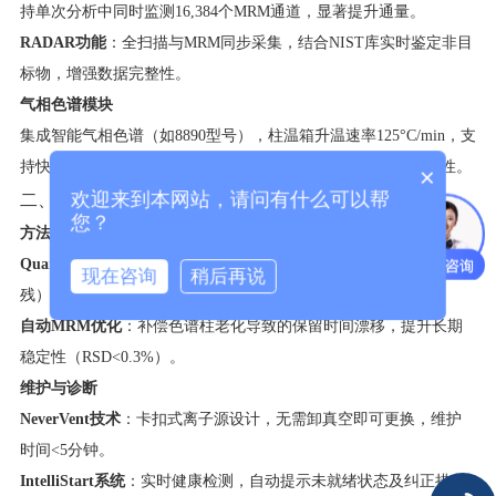
持单次分析中同时监测16,384个MRM通道，显著提升通量。
​RADAR功能​
​：全扫描与MRM同步采集，结合NIST库实时鉴定非目
标物，增强数据完整性。
​气相色谱模块​
集成智能气相色谱（如8890型号），柱温箱升温速率125°C/min，支
持快速分离；电子压力控制（EPC）精度±0.001 psi，确保重现性。
×
欢迎来到本网站，请问有什么可以帮
二、智能化与自动化功能
您？
​方法开发与数据库​
​Quanpedia数据库​
​：预置法规相关化合物（如农药、药典禁用农
现在咨询
稍后再说
残）的MRM参数，减少方法开发时间90%。
​自动MRM优化​
​：补偿色谱柱老化导致的保留时间漂移，提升长期
稳定性（RSD<0.3%）。
​维护与诊断​
​NeverVent技术​
​：卡扣式离子源设计，无需卸真空即可更换，维护
时间<5分钟。
​IntelliStart系统​
​：实时健康检测，自动提示未就绪状态及纠正措