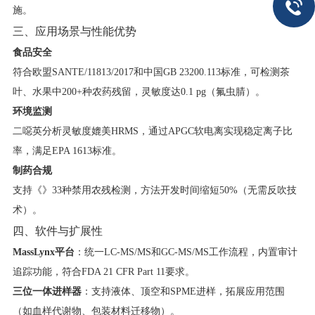
施。
三、应用场景与性能优势
​食品安全​
符合欧盟SANTE/11813/2017和中国GB 23200.113标准，可检测茶
叶、水果中200+种农药残留，灵敏度达0.1 pg（氟虫腈）。
​环境监测​
二噁英分析灵敏度媲美HRMS，通过APGC软电离实现稳定离子比
率，满足EPA 1613标准。
​制药合规​
支持《》33种禁用农残检测，方法开发时间缩短50%（无需反吹技
术）。
四、软件与扩展性
​MassLynx平台​
​：统一LC-MS/MS和GC-MS/MS工作流程，内置审计
追踪功能，符合FDA 21 CFR Part 11要求。
​三位一体进样器​
​：支持液体、顶空和SPME进样，拓展应用范围
（如血样代谢物、包装材料迁移物）。