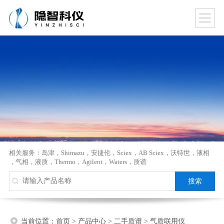
相关服务：
岛津
，
Shimazu
，
安捷伦
，
Sciex
，
AB Sciex
，
沃特世
，
液相
，
气相
，
液质
，
Thermo
，
Agilent
，
Waters
，
质谱
当前位置：
首页
>
产品中心
>
二手质谱
>
气质联用仪