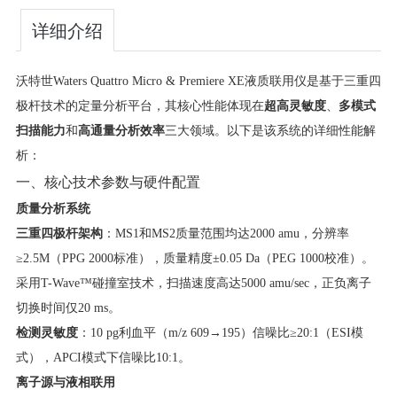
详细介绍
沃特世Waters Quattro Micro & Premiere XE液质联用仪是基于三重四
极杆技术的定量分析平台，其核心性能体现在​
​超高灵敏度​
​、​
​多模式
扫描能力​
​和​
​高通量分析效率​
​三大领域。以下是该系统的详细性能解
析：
一、核心技术参数与硬件配置
​质量分析系统​
​三重四极杆架构​
​：MS1和MS2质量范围均达2000 amu，分辨率
≥2.5M（PPG 2000标准），质量精度±0.05 Da（PEG 1000校准）。
采用T-Wave™碰撞室技术，扫描速度高达5000 amu/sec，正负离子
切换时间仅20 ms。
​检测灵敏度​
​：10 pg利血平（
m/z
609→195）信噪比≥20:1（ESI模
式），APCI模式下信噪比10:1。
​离子源与液相联用​