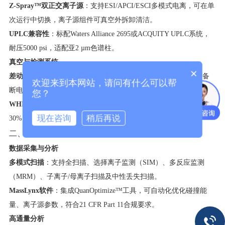
​Z-Spray™双正交离子源​
​：支持ESI/APCI/ESCI多模式电离，可在单
次运行中切换，离子源组件可真空外拆卸清洁。
​UPLC兼容性​
​：标配Waters Alliance 2695或ACQUITY UPLC系统，
耐压5000 psi，适配亚2 µm色谱柱。
​真空与检测系统​
×
​差动抽气设计​
​：配备Edwards分子泵和前级机械泵，真空系统具备
欢迎来到本网站，请问有什么可以帮
断电保护功能。
您？
​WHISPER™检测器​
​：采用光学降噪技术，提升负离子模式灵敏度
现在咨询
稍后再说
30%。
二、智能化功能与工作流程
​数据采集与分析​
​多模式扫描​
​：支持全扫描、选择离子监测（SIM）、多反应监测
（MRM）、子离子/母离子扫描及中性丢失扫描。
​MassLynx软件​
​：集成QuanOptimize™工具，可自动化优化碰撞能
量、离子源参数，符合21 CFR Part 11合规要求。
​高通量分析​