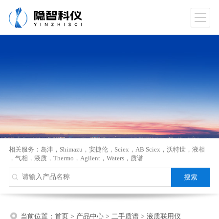
相关服务：
岛津
，
Shimazu
，
安捷伦
，
Sciex
，
AB Sciex
，
沃特世
，
液相
，
气相
，
液质
，
Thermo
，
Agilent
，
Waters
，
质谱
当前位置：
首页
>
产品中心
>
二手质谱
>
液质联用仪