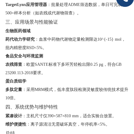
​TargetLynx应用管理器​
​：批量处理ADME筛选数据，单日可完成
500+样本分析（如农残或代谢物筛查）。
三、应用场景与性能验证
​生物医药领域​
​药代动力学研究​
​：血浆中药物代谢物定量检测限达
10^{-15}
mol，
批内精密度RSD<5%。
​食品安全与环境监测​
​农残筛查​
​：欧盟SANTE标准下多环芳烃检出限0.25 pg，符合GB
23200.113-2018要求。
​蛋白质组学​
​多肽定量​
​：采用MRM模式，低丰度肽段检测灵敏度较传统技术提升
10倍。
四、系统优势与维护特性
​紧凑设计​
​：主机尺寸仅390×587×810 mm，适合实验台放置。
​维护便捷性​
​：离子源清洁无需破坏真空，年停机率<5%。
总结