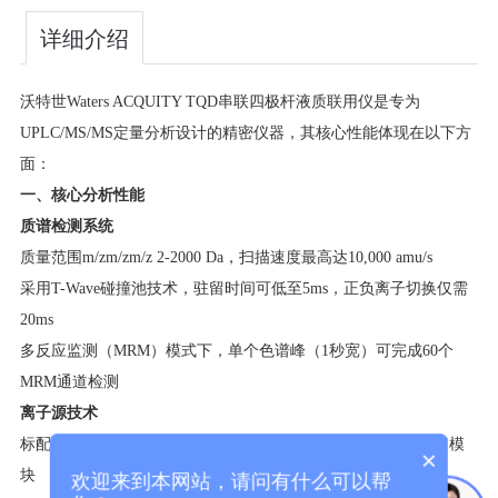
详细介绍
沃特世Waters ACQUITY TQD串联四极杆液质联用仪是专为
UPLC/MS/MS定量分析设计的精密仪器，其核心性能体现在以下方
面：
一、核心分析性能
质谱检测系统
质量范围
m/zm/z
m
/
z
2-2000 Da，扫描速度最高达10,000 amu/s
采用T-Wave碰撞池技术，驻留时间可低至5ms，正负离子切换仅需
20ms
多反应监测（MRM）模式下，单个色谱峰（1秒宽）可完成60个
MRM通道检测
离子源技术
标配ZSpray™双正交离子源（ESI/ESCi®），可选配APCI/APPI模
×
块
欢迎来到本网站，请问有什么可以帮