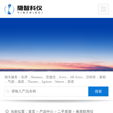
相关服务：
岛津
，
Shimazu
，
安捷伦
，
Sciex
，
AB Sciex
，
沃特世
，
液相
，
气相
，
液质
，
Thermo
，
Agilent
，
Waters
，
质谱
当前位置：
首页
>
产品中心
>
二手质谱
>
液质联用仪