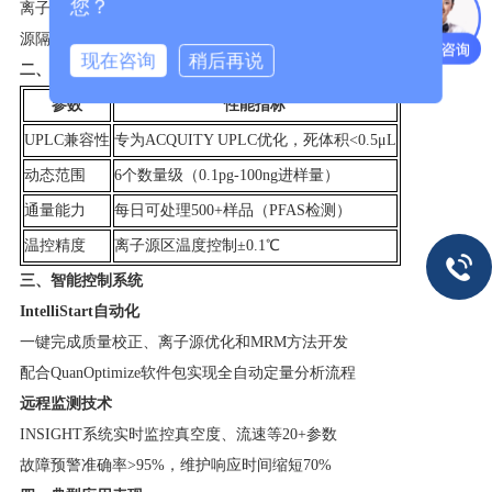
您？
离子传输效率提升30%，交叉污染率<0.0015%（萘测试标准）
源隔离阀设计保护真空系统，拆卸清洗无需破坏真空
现在咨询
稍后再说
二、系统集成优势
参数
性能指标
UPLC兼容性
专为ACQUITY UPLC优化，死体积<0.5μL
动态范围
6个数量级（0.1pg-100ng进样量）
通量能力
每日可处理500+样品（PFAS检测）
温控精度
离子源区温度控制±0.1℃
三、智能控制系统
IntelliStart自动化
一键完成质量校正、离子源优化和MRM方法开发
配合QuanOptimize软件包实现全自动定量分析流程
远程监测技术
INSIGHT系统实时监控真空度、流速等20+参数
故障预警准确率>95%，维护响应时间缩短70%