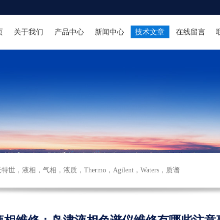
页
关于我们
产品中心
新闻中心
技术文章
在线留言
沃特世
，
液相
，
气相
，
液质
，
Thermo
，
Agilent
，
Waters
，
质谱