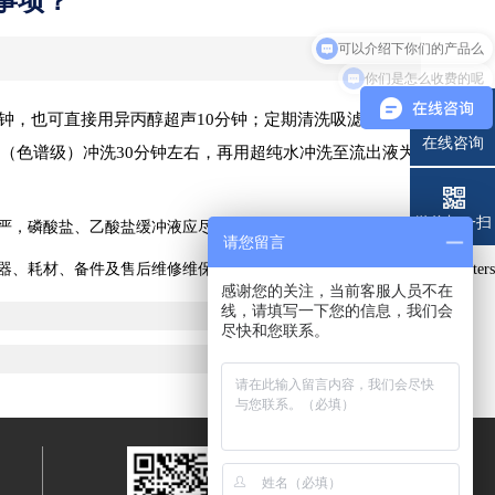
事项？
可以介绍下你们的产品么
你们是怎么收费的呢
钟，也可直接用异丙醇超声10分钟；定期清洗吸滤头，清
在线咨询
磷酸（色谱级）冲洗30分钟左右，再用超纯水冲洗至流出液为
电话
微信扫一扫
盖严，磷酸盐、乙酸盐缓冲液应尽量新鲜配制使用，容器定期清洗，配制
请您留言
及售后维修维保整体解决方案，涵盖Thermofisher、Waters
感谢您的关注，当前客服人员不在
线，请填写一下您的信息，我们会
尽快和您联系。