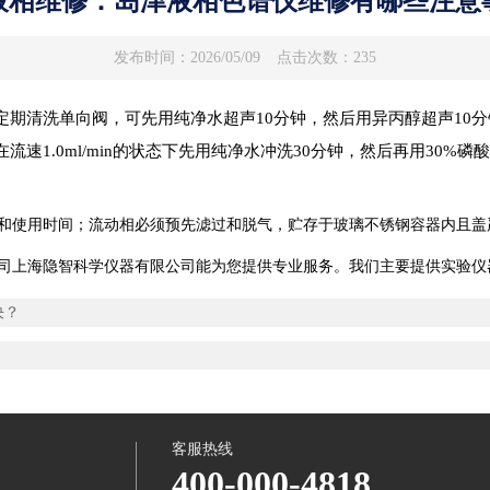
液相维修：岛津液相色谱仪维修有哪些注意
发布时间：2026/05/09
点击次数：235
期清洗单向阀，可先用纯净水超声10分钟，然后用异丙醇超声10分
速1.0ml/min的状态下先用纯净水冲洗30分钟，然后再用30%
量和使用时间；流动相必须预先滤过和脱气，贮存于玻璃不锈钢容器内且
隐智科学仪器有限公司能为您提供专业服务。我们主要提供实验仪器、耗材、备件
解决？
客服热线
400-000-4818