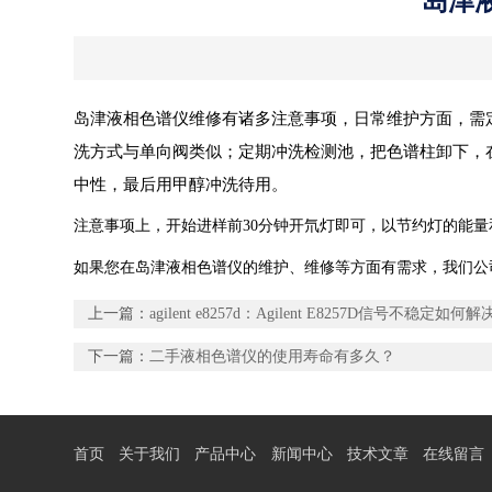
岛津
岛津液相色谱仪维修有诸多注意事项，日常维护方面，需定
洗方式与单向阀类似；定期冲洗检测池，把色谱柱卸下，在流
中性，最后用甲醇冲洗待用。
注意事项上，开始进样前30分钟开氘灯即可，以节约灯的能
如果您在岛津液相色谱仪的维护、维修等方面有需求，我们公司上海
上一篇：
agilent e8257d：Agilent E8257D信号不稳定如何
下一篇：
二手液相色谱仪的使用寿命有多久？
首页
关于我们
产品中心
新闻中心
技术文章
在线留言