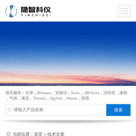
相关服务：
岛津
，
Shimazu
，
安捷伦
，
Sciex
，
AB Sciex
，
沃特世
，
液相
，
气相
，
液质
，
Thermo
，
Agilent
，
Waters
，
质谱
当前位置：
首页
>
技术文章